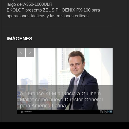
largo del A350-1000ULR
EKOLOT presentó ZEUS PHOENIX PX-100 para
operaciones tácticas y las misiones críticas
IMÁGENES
Air France-KLM anuncia a Guilhem
Thale
ra del
Mallet como nuevo Director General
capac
para América Latina
en Br