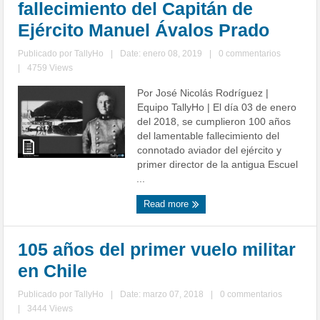
fallecimiento del Capitán de
Ejército Manuel Ávalos Prado
Publicado por
TallyHo
|
Date: enero 08, 2019
|
0 commentarios
|
4759 Views
Por José Nicolás Rodríguez |
Equipo TallyHo | El día 03 de enero
del 2018, se cumplieron 100 años
del lamentable fallecimiento del
connotado aviador del ejército y
primer director de la antigua Escuel
...
Read more
105 años del primer vuelo militar
en Chile
Publicado por
TallyHo
|
Date: marzo 07, 2018
|
0 commentarios
|
3444 Views