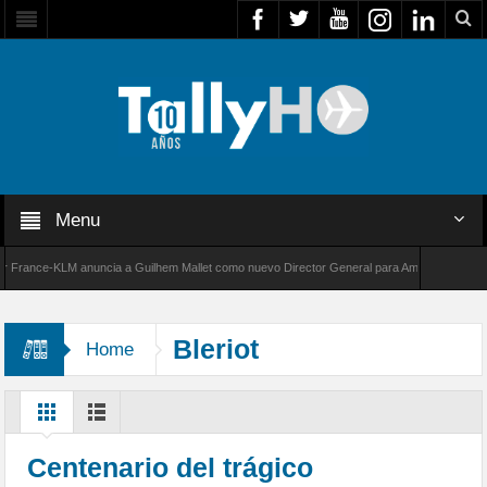
Menu
ance-KLM anuncia a Guilhem Mallet como nuevo Director General para América Latina
0 de Bombardier establece un nuevo récord de velocidad entre Los Ángeles y Farnborough, 
Bleriot
Home
Centenario del trágico