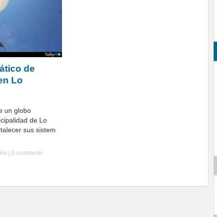
ático de
 en Lo
e un globo
icipalidad de Lo
talecer sus sistem
yHo
|
0 comments