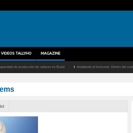
VIDEOS TALLYHO
MAGAZINE
d de producción de radares en Brasil
Ampliando el horizonte: Dentro del vuelo de de
tems
ist