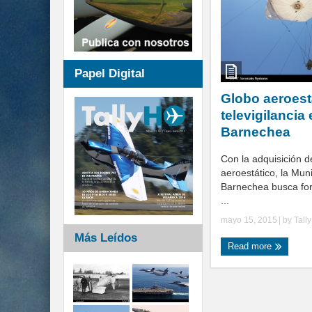
Papel Digital
Globo aeroest
televigilancia
Barnechea
Con la adquisición d
aeroestático, la Mun
Barnechea busca for
...
mayo 15, 2015
| by
Tall
Más Leídos
Read more