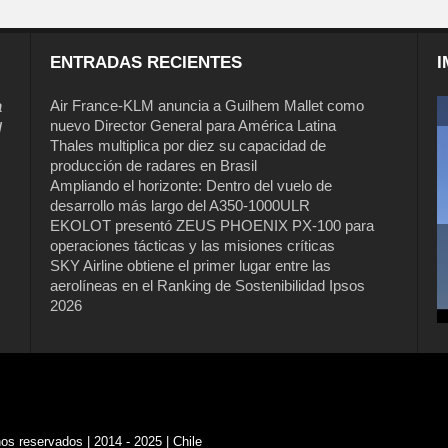
ENTRADAS RECIENTES
I
a
Air France-KLM anuncia a Guilhem Mallet como
nuevo Director General para América Latina
l
Thales multiplica por diez su capacidad de
producción de radares en Brasil
Ampliando el horizonte: Dentro del vuelo de
desarrollo más largo del A350-1000ULR
EKOLOT presentó ZEUS PHOENIX PX-100 para
operaciones tácticas y las misiones críticas
Air France-KLM anuncia a Guilhem
SKY Airline obtiene el primer lugar entre las
Mallet como nuevo Director General
aerolíneas en el Ranking de Sostenibilidad Ipsos
para América Latina
2026
s reservados | 2014 - 2025 | Chile