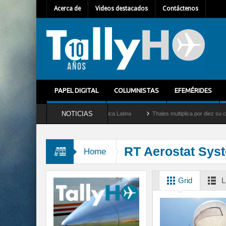
Acerca de
Videos destacados
Contáctenos
PAPEL DIGITAL
COLUMNISTAS
EFEMÉRIDES
NOTICIAS
 nuevo Director General para América Latina
Thales multiplica por diez su capacida
RT Aerostat Sys
Home
Grid
L