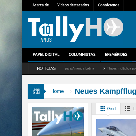
Acerca de
Videos destacados
Contáctenos
PAPEL DIGITAL
COLUMNISTAS
EFEMÉRIDES
NOTICIAS
llet como nuevo Director General para América Latina
Thales multiplica por diez s
Neues Kampfflu
Home
Grid
L