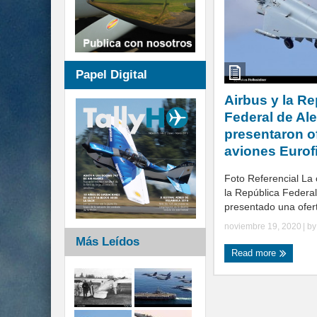
Papel Digital
Airbus y la Re
Federal de Al
presentaron o
aviones Eurof
Foto Referencial La
la República Federa
presentado una oferta
noviembre 19, 2020
| b
Más Leídos
Read more