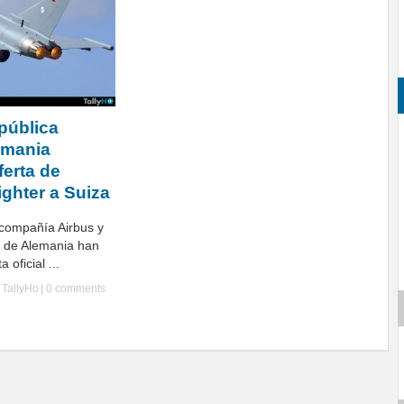
pública
emania
ferta de
ighter a Suiza
 compañía Airbus y
l de Alemania han
 oficial ...
y
TallyHo
|
0 comments