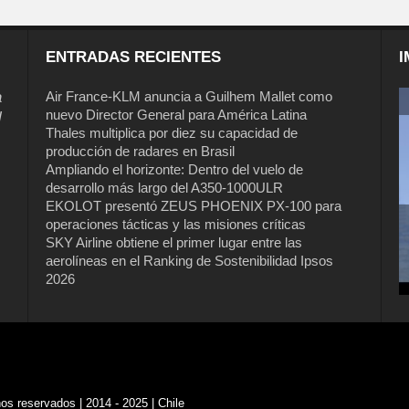
ENTRADAS RECIENTES
I
a
Air France-KLM anuncia a Guilhem Mallet como
nuevo Director General para América Latina
l
Thales multiplica por diez su capacidad de
producción de radares en Brasil
Ampliando el horizonte: Dentro del vuelo de
desarrollo más largo del A350-1000ULR
EKOLOT presentó ZEUS PHOENIX PX-100 para
operaciones tácticas y las misiones críticas
Air France-KLM anuncia a Guilhem
SKY Airline obtiene el primer lugar entre las
Mallet como nuevo Director General
aerolíneas en el Ranking de Sostenibilidad Ipsos
para América Latina
2026
s reservados | 2014 - 2025 | Chile