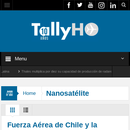
Menu
na
Thales multiplica por diez su capacidad de producción de radares en Brasil
Farnborough, Reino Unido
Airbus U030 Flexrotor inicia sus operaciones con la Agenc
Nanosatélite
Home
Fuerza Aérea de Chile y la