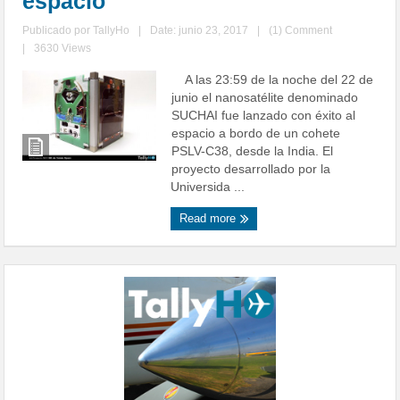
espacio
Publicado por
TallyHo
|
Date: junio 23, 2017
|
(1) Comment
|
3630 Views
A las 23:59 de la noche del 22 de
junio el nanosatélite denominado
SUCHAI fue lanzado con éxito al
espacio a bordo de un cohete
PSLV-C38, desde la India. El
proyecto desarrollado por la
Universida ...
Read more