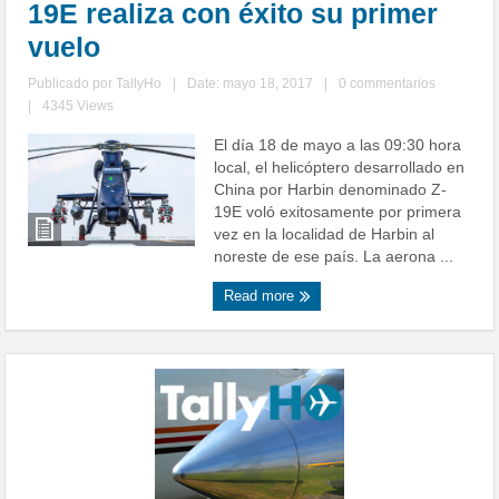
19E realiza con éxito su primer
vuelo
Publicado por
TallyHo
|
Date: mayo 18, 2017
|
0 commentarios
|
4345 Views
El día 18 de mayo a las 09:30 hora
local, el helicóptero desarrollado en
China por Harbin denominado Z-
19E voló exitosamente por primera
vez en la localidad de Harbin al
noreste de ese país. La aerona ...
Read more