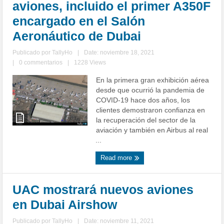
aviones, incluido el primer A350F
encargado en el Salón
Aeronáutico de Dubai
Publicado por
TallyHo
|
Date: noviembre 18, 2021
|
0 commentarios
|
1228 Views
En la primera gran exhibición aérea
desde que ocurrió la pandemia de
COVID-19 hace dos años, los
clientes demostraron confianza en
la recuperación del sector de la
aviación y también en Airbus al real
...
Read more
UAC mostrará nuevos aviones
en Dubai Airshow
Publicado por
TallyHo
|
Date: noviembre 11, 2021