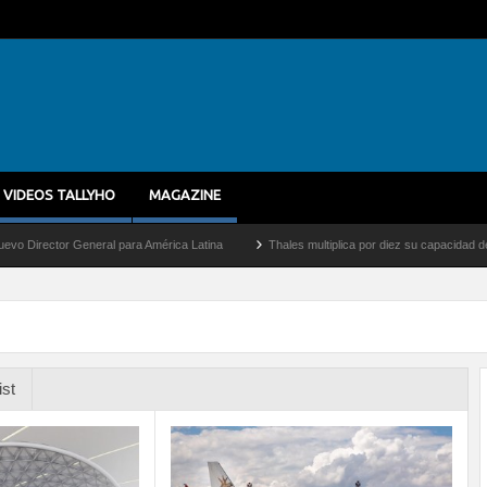
VIDEOS TALLYHO
MAGAZINE
or General para América Latina
Thales multiplica por diez su capacidad de producció
ist