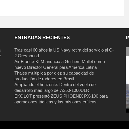
ENTRADAS RECIENTES
I
a
Tras casi 60 años la US Navy retira del servicio al C-
2 Greyhound
l
Air France-KLM anuncia a Guilhem Mallet como
nuevo Director General para América Latina
Thales multiplica por diez su capacidad de
producción de radares en Brasil
Ampliando el horizonte: Dentro del vuelo de
desarrollo más largo del A350-1000ULR
EKOLOT presentó ZEUS PHOENIX PX-100 para
Tras casi 60 años la US Navy retira del
operaciones tácticas y las misiones críticas
servicio al C-2 Greyhound