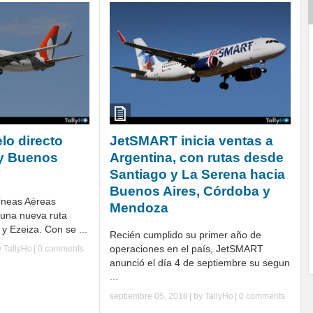
lo directo
JetSMART inicia ventas a
 y Buenos
Argentina, con rutas desde
Santiago y La Serena hacia
Buenos Aires, Córdoba y
neas Aéreas
Mendoza
 una nueva ruta
 y Ezeiza. Con se ...
Recién cumplido su primer año de
operaciones en el país, JetSMART
y
TallyHo
|
0 comments
anunció el día 4 de septiembre su segun
...
septiembre 05, 2018
| by
TallyHo
|
0 comments