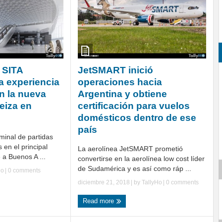
 SITA
JetSMART inició
a experiencia
operaciones hacia
n la nueva
Argentina y obtiene
eiza en
certificación para vuelos
domésticos dentro de ese
país
minal de partidas
 en el principal
La aerolínea JetSMART prometió
 a Buenos A ...
convertirse en la aerolínea low cost líder
de Sudamérica y es así como ráp ...
Ho
|
0 comments
diciembre 21, 2018
| by
TallyHo
|
0 comments
Read more