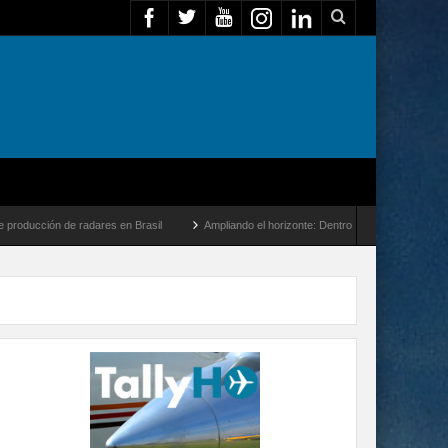
n de radares en Brasil
Ampliando el horizonte: Dentro del vuelo de desarrollo más 