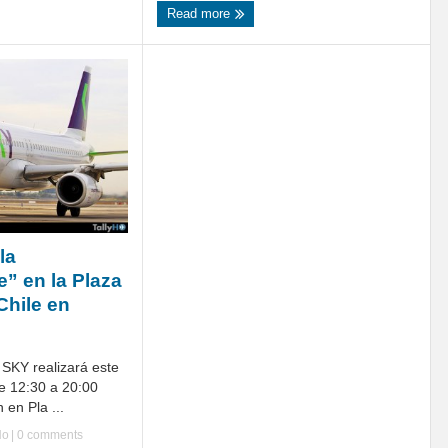
Read more
la
” en la Plaza
Chile en
 SKY realizará este
de 12:30 a 20:00
 en Pla ...
Ho
|
0 comments