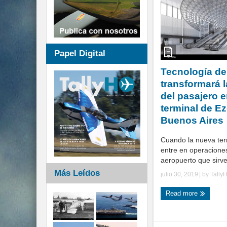
Papel Digital
Tecnología de
transformará l
del pasajero e
terminal de Ez
Buenos Aires
Cuando la nueva ter
entre en operaciones
aeropuerto que sirve
Más Leídos
julio 30, 2019
| by
Tally
Read more