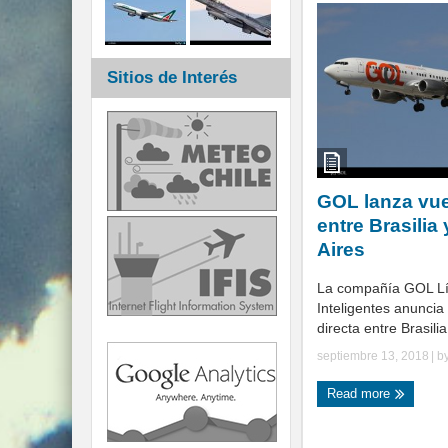
Sitios de Interés
GOL lanza vue
entre Brasilia
Aires
La compañía GOL Lí
Inteligentes anuncia
directa entre Brasilia
septiembre 13, 2018
| b
Read more