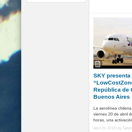
SKY presenta 
“LowCostZone
República de 
Buenos Aires
La aerolínea chilena
viernes 20 de abril 
horas, una activación
abril 20, 2018
| by
Tally