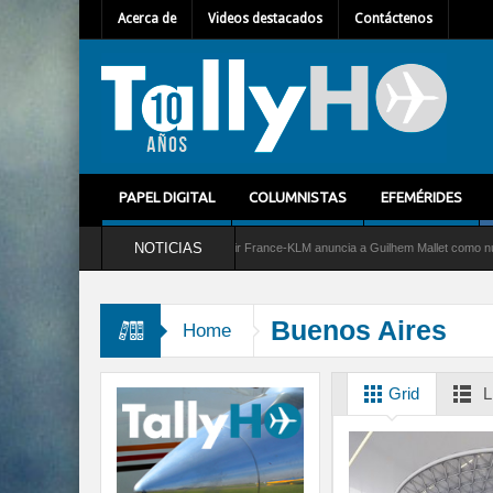
Acerca de
Videos destacados
Contáctenos
PAPEL DIGITAL
COLUMNISTAS
EFEMÉRIDES
NOTICIAS
vicio al C-2 Greyhound
Air France-KLM anuncia a Guilhem Mallet como nuevo Direct
Buenos Aires
Home
Grid
L