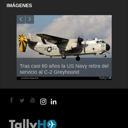
IMÁGENES
Air F
nio
Tras casi 60 años la US Navy retira del
Malle
servicio al C-2 Greyhound
para 