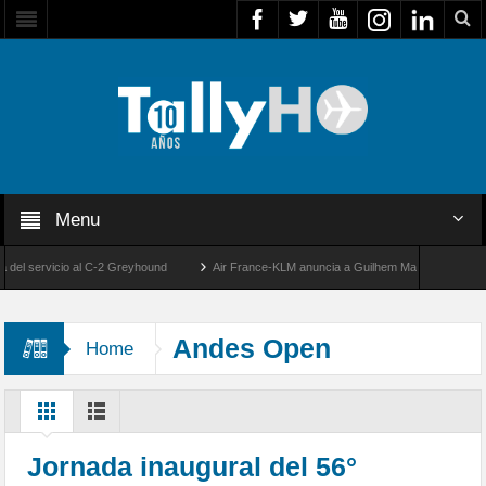
Menu
 servicio al C-2 Greyhound
Air France-KLM anuncia a Guilhem Mallet como nuevo Dir
 de la llegada de los primeros F-5E Tigre II de la FACH
Andes Open
Home
Jornada inaugural del 56°