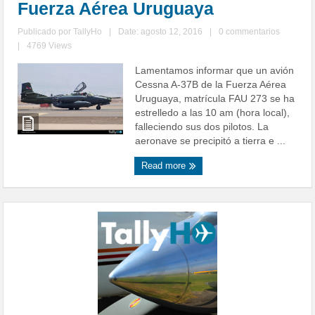
Fuerza Aérea Uruguaya
Publicado por
TallyHo
|
Date: agosto 12, 2016
|
0 commentarios
|
4769 Views
Lamentamos informar que un avión
Cessna A-37B de la Fuerza Aérea
Uruguaya, matrícula FAU 273 se ha
estrelledo a las 10 am (hora local),
falleciendo sus dos pilotos. La
aeronave se precipitó a tierra e ...
Read more