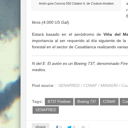
Avión guía Cessna 550 Citation II, de Coulson Aviation
litros
(4.000 US Gal
).
Estará basado en el aeródromo de
Viña del Ma
importancia al ser requerido al día siguiente de l
forestal en el sector de
Casablanca
realizando varia
N del E: El avión es un Boeing 737, denominado Fire
medios.
Post source :
SENAPRED / CONAF / MINAGRI / Coul
Tags:
B737 Fireliner
Boeing 737
CONAF
Cou
SENAPRED
share
0
0