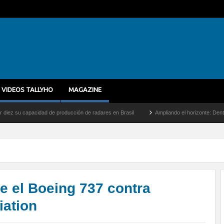
VIDEOS TALLYHO
MAGAZINE
idad de producción de radares en Brasil
Ampliando el horizonte: Dentro del vuelo d
e el Boeing 737 contra
iation