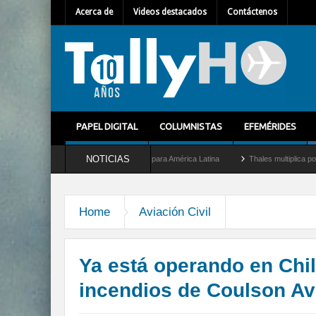
Acerca de
Videos destacados
Contáctenos
PAPEL DIGITAL
COLUMNISTAS
EFEMÉRIDES
NOTICIAS
omo nuevo Director General para América Latina
Thales multiplica por diez su capac
Home
Aviación Civil
Ya está operando en Chil
incendios de Coulson Av