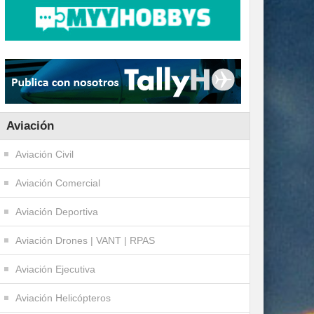
Aviación
Aviación Civil
Aviación Comercial
Aviación Deportiva
Aviación Drones | VANT | RPAS
Aviación Ejecutiva
Aviación Helicópteros