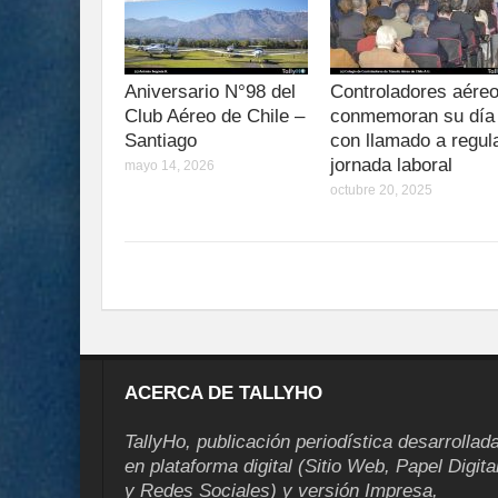
Aniversario N°98 del
Controladores aére
Club Aéreo de Chile –
conmemoran su día
Santiago
con llamado a regul
jornada laboral
mayo 14, 2026
octubre 20, 2025
ACERCA DE TALLYHO
TallyHo, publicación periodística desarrollad
en plataforma digital (Sitio Web, Papel Digita
y Redes Sociales) y versión Impresa,