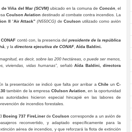
 de Viña del Mar
(SCVM)
ubicado en la comuna de
Concón
, el
esa
Coulson Aviation
destinado al combate contra incendios. La
on II
“
Air Attack”
(N550CG)
de
Coulson
utilizado como avión
r
CONAF
contó con, la presencia del
presidente de la república
há
, y la
directora ejecutiva de CONAF
,
Aída Baldini.
magnitud, es decir, sobre las 200 hectáreas, o puede ser menos,
s, viviendas, vidas humanas”,
señaló
Aída Baldini, directora
En la presentación se indicó que falta por arribar a
Chile
un
C-
130
también de la empresa
C0ulson Aviation
, en la oportunidad
las autoridades hicieron especial hincapié en las labores de
prevención de incendios forestales.
El
Boeing 737 FireLiner
de
Coulson
corresponde a un avión de
pasajeros reconvertido, y adaptado específicamente para la
extinción aérea de incendios, y que reforzará la flota de extinción