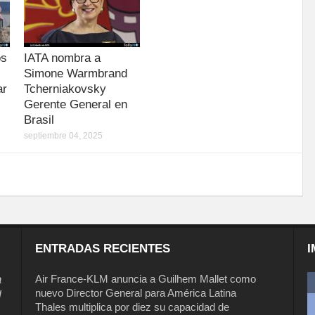
os
IATA nombra a
Simone Warmbrand
ar
Tcherniakovsky
Gerente General en
Brasil
septiembre 04, 2025
ENTRADAS RECIENTES
I
a
Air France-KLM anuncia a Guilhem Mallet como
nuevo Director General para América Latina
l
Thales multiplica por diez su capacidad de