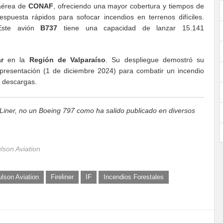
aérea de
CONAF
, ofreciendo una mayor cobertura y tiempos de
respuesta rápidos para sofocar incendios en terrenos difíciles.
Este avión
B737
tiene una capacidad de lanzar 15.141
r
en la
Región de Valparaíso
. Su despliegue demostró su
a presentación (1 de diciembre 2024) para combatir un incendio
s descargas.
Liner, no un Boeing 797 como ha salido publicado en diversos
son Aviation
lson Aviation
Fireliner
IF
Incendios Forestales