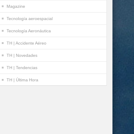
Magazine
Tecnología aeroespacial
Tecnología Aeronáutica
TH | Accidente Aéreo
TH | Novedades
TH | Tendencias
TH | Última Hora