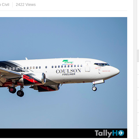
 Civil
2422 Views