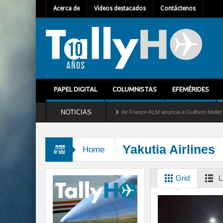
Acerca de
Videos destacados
Contáctenos
PAPEL DIGITAL
COLUMNISTAS
EFEMÉRIDES
NOTICIAS
ira del servicio al C-2 Greyhound
Air France-KLM anuncia a Guilhem Mallet como nu
Yakutia Airlines
Home
Grid
L