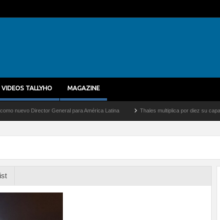
VIDEOS TALLYHO
MAGAZINE
evo Director General para América Latina
Thales multiplica por diez su capacidad d
ist