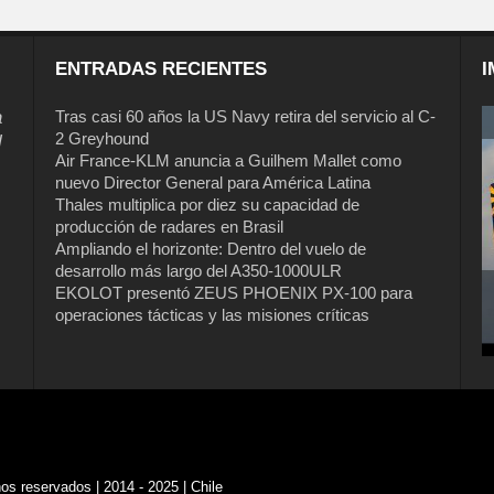
ENTRADAS RECIENTES
I
a
Tras casi 60 años la US Navy retira del servicio al C-
2 Greyhound
l
Air France-KLM anuncia a Guilhem Mallet como
nuevo Director General para América Latina
Thales multiplica por diez su capacidad de
producción de radares en Brasil
Ampliando el horizonte: Dentro del vuelo de
desarrollo más largo del A350-1000ULR
EKOLOT presentó ZEUS PHOENIX PX-100 para
Tras casi 60 años la US Navy retira del
operaciones tácticas y las misiones críticas
servicio al C-2 Greyhound
s reservados | 2014 - 2025 | Chile