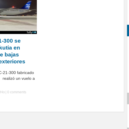
1-300 se
kutia en
e bajas
exteriores
MC-21-300 fabricado
n realizó un vuelo a
yHo
|
0 comments