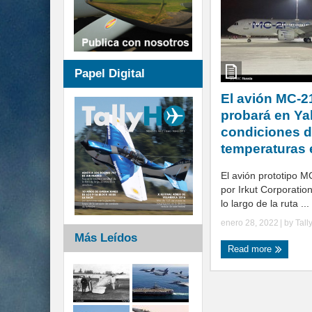
Papel Digital
El avión MC-2
probará en Ya
condiciones d
temperaturas 
El avión prototipo 
por Irkut Corporatio
lo largo de la ruta ...
enero 28, 2022
| by
Tall
Más Leídos
Read more