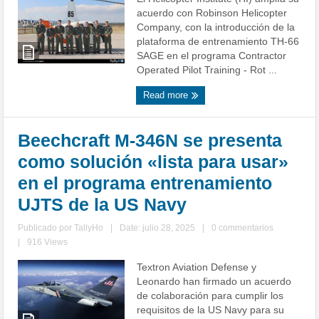
acuerdo con Robinson Helicopter
Company, con la introducción de la
plataforma de entrenamiento TH-66
SAGE en el programa Contractor
Operated Pilot Training - Rot ...
Read more
Beechcraft M-346N se presenta
como solución «lista para usar»
en el programa entrenamiento
UJTS de la US Navy
Publicado por
TallyHo
|
Date: julio 28, 2025
|
0 commentarios
|
916 Views
Textron Aviation Defense y
Leonardo han firmado un acuerdo
de colaboración para cumplir los
requisitos de la US Navy para su