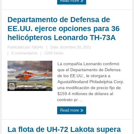
Read more
Departamento de Defensa de
EE.UU. ejerce opciones para 36
helicópteros Leonardo TH-73A
Publicado por
TallyHo
|
Date: diciembre 30, 2021
|
0 commentarios
|
1369 Views
La compañía Leonardo confirmó
que el Departamento de Defensa
de los EE.UU., le otorgará a
AgustaWestland Philadelphia Corp.
una modificación de precio fijo de
$159.4 millones de dólares al
contrato pr ...
Read more
La flota de UH-72 Lakota supera