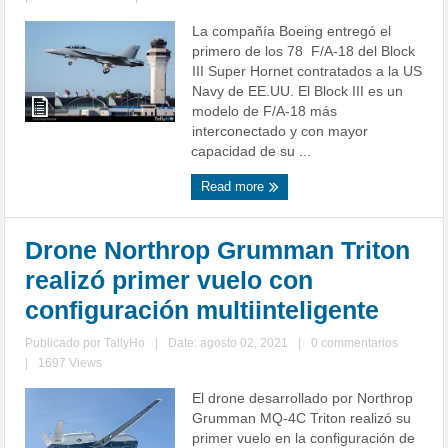
La compañía Boeing entregó el
primero de los 78 F/A-18 del Block
III Super Hornet contratados a la US
Navy de EE.UU. El Block III es un
modelo de F/A-18 más
interconectado y con mayor
capacidad de su ...
Read more
Drone Northrop Grumman Triton
realizó primer vuelo con
configuración multiinteligente
Publicado por
TallyHo
|
Date: agosto 02, 2021
|
0 commentarios
|
1697 Views
El drone desarrollado por Northrop
Grumman MQ-4C Triton realizó su
primer vuelo en la configuración de