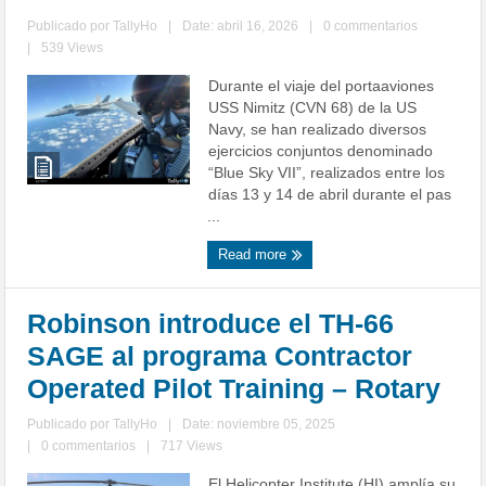
Publicado por
TallyHo
|
Date: abril 16, 2026
|
0 commentarios
|
539 Views
Durante el viaje del portaaviones
USS Nimitz (CVN 68) de la US
Navy, se han realizado diversos
ejercicios conjuntos denominado
“Blue Sky VII”, realizados entre los
días 13 y 14 de abril durante el pas
...
Read more
Robinson introduce el TH-66
SAGE al programa Contractor
Operated Pilot Training – Rotary
Publicado por
TallyHo
|
Date: noviembre 05, 2025
|
0 commentarios
|
717 Views
El Helicopter Institute (HI) amplía su