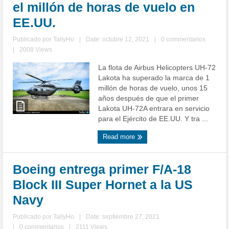
el millón de horas de vuelo en
EE.UU.
Publicado por
TallyHo
|
Date: octubre 12, 2021
|
0 commentarios
|
2008 Views
La flota de Airbus Helicopters UH-72
Lakota ha superado la marca de 1
millón de horas de vuelo, unos 15
años después de que el primer
Lakota UH-72A entrara en servicio
para el Ejército de EE.UU. Y tra ...
Read more
Boeing entrega primer F/A-18
Block III Super Hornet a la US
Navy
Publicado por
TallyHo
|
Date: septiembre 27, 2021
|
0 commentarios
|
2111 Views