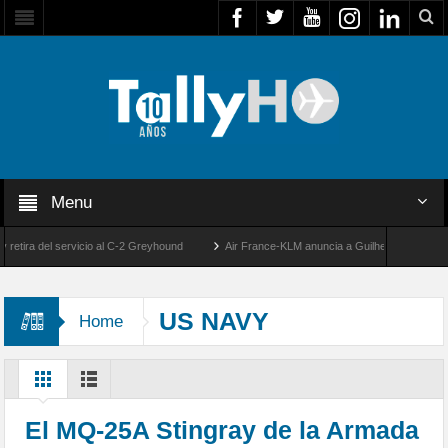
Menu
el servicio al C-2 Greyhound
Air France-KLM anuncia a Guilhem Mallet como nuevo D
os de la llegada de los primeros F-5E Tigre II de la FACH
US NAVY
Home
El MQ-25A Stingray de la Armada