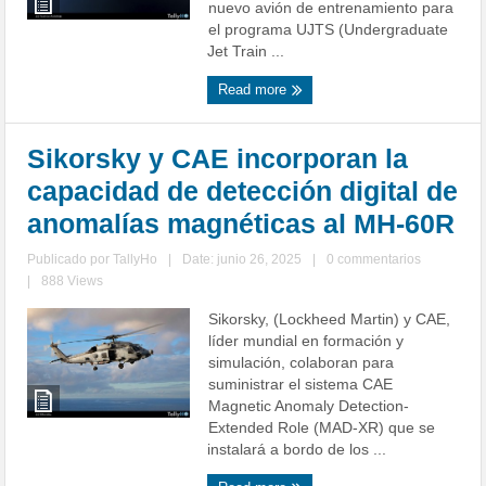
nuevo avión de entrenamiento para
el programa UJTS (Undergraduate
Jet Train ...
Read more
Sikorsky y CAE incorporan la
capacidad de detección digital de
anomalías magnéticas al MH-60R
Publicado por
TallyHo
|
Date: junio 26, 2025
|
0 commentarios
|
888 Views
Sikorsky, (Lockheed Martin) y CAE,
líder mundial en formación y
simulación, colaboran para
suministrar el sistema CAE
Magnetic Anomaly Detection-
Extended Role (MAD-XR) que se
instalará a bordo de los ...