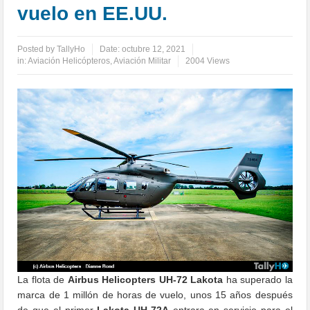
vuelo en EE.UU.
Posted by
TallyHo
Date:
octubre 12, 2021
in:
Aviación Helicópteros
,
Aviación Militar
2004 Views
La flota de
Airbus Helicopters UH-72 Lakota
ha superado la
marca de 1 millón de horas de vuelo, unos 15 años después
de que el primer
Lakota UH-72A
entrara en servicio para el