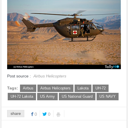
Post source :
Airbus Helicopters
Tags:
Airbus
Airbus Helicopters
Lakota
UH-72
UH-72 Lakota
US Army
US National Guard
US NAVY
share
0
0