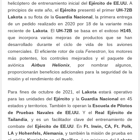
helicóptero de entrenamiento inicial del
Ejército de EE.UU.
A
principios de este año, el
Ejército
presentó el primer
UH-72B
Lakota
a su flota de la
Guardia Nacional
, la primera entrega
de un pedido realizado en 2020 por 18 de la variante más
reciente de
Lakota
. El
UH-72B
se basa en el exitoso
H145
,
que incorpora varias mejoras de productos que se han
desarrollado durante el ciclo de vida de los aviones
comerciales. El eficiente rotor de cola
Fenestron
, los motores
más potentes, los controles mejorados y el paquete de
aviónica
Airbus Helionix
, por nombrar algunos,
proporcionarán beneficios adicionales para la seguridad de la
misión y el rendimiento del vuelo.
Para fines de octubre de 2021, el
Lakota
estará operativo
para las unidades del
Ejército
y la
Guardia Nacional
en 45
estados y territorios. También lo operan la
Escuela de Pilotos
de Pruebas Navales de EE.UU.
Y el
Real Ejército de
Tailandia
, y es un facilitador clave del entrenamiento de
combate del
Ejército de EE.UU
. En
Ft. Irwin, CA, Ft. Polk,
LA
y
Hohenfels, Alemania
, y también la misión de prueba en
el atolón
Kwajalein
en el
Pacífico
. Las misiones del
Lakota