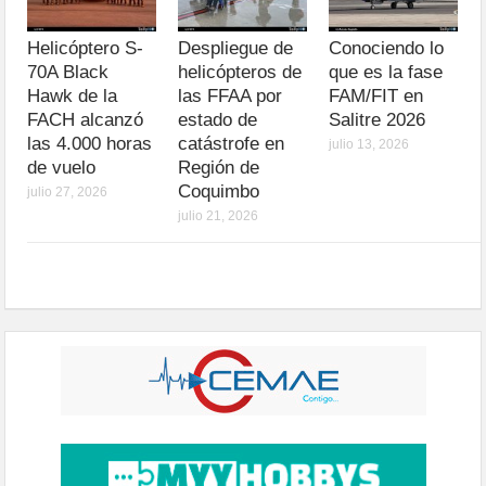
Helicóptero S-
Despliegue de
Conociendo lo
70A Black
helicópteros de
que es la fase
Hawk de la
las FFAA por
FAM/FIT en
FACH alcanzó
estado de
Salitre 2026
las 4.000 horas
catástrofe en
julio 13, 2026
de vuelo
Región de
Coquimbo
julio 27, 2026
julio 21, 2026