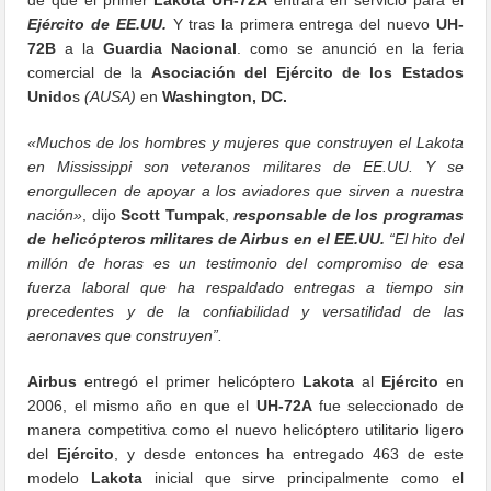
Ejército de EE.UU.
Y tras la primera entrega del nuevo
UH-
72B
a la
Guardia Nacional
. como se anunció en la feria
comercial de la
Asociación del Ejército de los Estados
Unido
s
(AUSA)
en
Washington, DC.
«Muchos de los hombres y mujeres que construyen el Lakota
en Mississippi son veteranos militares de EE.UU. Y se
enorgullecen de apoyar a los aviadores que sirven a nuestra
nación»
, dijo
Scott Tumpak
,
responsable de los programas
de helicópteros militares de Airbus en el EE.UU.
“El hito del
millón de horas es un testimonio del compromiso de esa
fuerza laboral que ha respaldado entregas a tiempo sin
precedentes y de la confiabilidad y versatilidad de las
aeronaves que construyen”.
Airbus
entregó el primer helicóptero
Lakota
al
Ejército
en
2006, el mismo año en que el
UH-72A
fue seleccionado de
manera competitiva como el nuevo helicóptero utilitario ligero
del
Ejército
, y desde entonces ha entregado 463 de este
modelo
Lakota
inicial que sirve principalmente como el