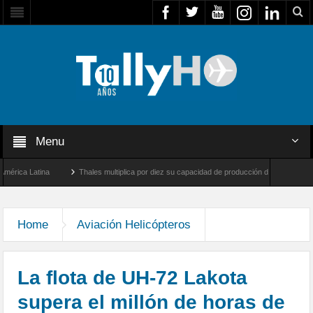
Menu
Latina
Thales multiplica por diez su capacidad de producción de radares en Brasil
s y Farnborough, Reino Unido
Airbus U030 Flexrotor inicia sus operaciones con la 
Home
Aviación Helicópteros
La flota de UH-72 Lakota
supera el millón de horas de