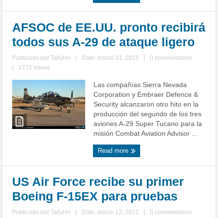
AFSOC de EE.UU. pronto recibirá
todos sus A-29 de ataque ligero
Publicado por
TallyHo
|
Date: marzo 31, 2021
|
0 commentarios
|
1772 Views
Las compañías Sierra Nevada
Corporation y Embraer Defence &
Security alcanzaron otro hito en la
producción del segundo de los tres
aviones A-29 Super Tucano para la
misión Combat Aviation Advisor ...
Read more
US Air Force recibe su primer
Boeing F-15EX para pruebas
Publicado por
TallyHo
|
Date: marzo 12, 2021
|
0 commentarios