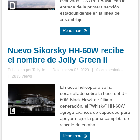
avanzado T-7A Red Hawk, con la
entrada de la primera sección
estadounidense en la línea de
ensamblaje ...
Read more
Nuevo Sikorsky HH-60W recibe
el nombre de Jolly Green II
Publicado por
TallyHo
|
Date: marzo 02, 2020
|
0 commentarios
|
2835 Views
El nuevo helicóptero se ha
desarrollado sobre la base del UH-
60M Black Hawk de última
generación, el "Whisky" HH-60W
agrega avances de capacidad para
apoyar mejor la gama completa de
rescate de combat ...
Read more