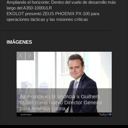
Ampliando el horizonte: Dentro del vuelo de desarrollo más
largo del A350-1000ULR
EKOLOT presentó ZEUS PHOENIX PX-100 para
operaciones tácticas y las misiones críticas
IMÁGENES
Air France-KLM anuncia a Guilhem
Thale
ra del
Mallet como nuevo Director General
capac
para América Latina
en Br