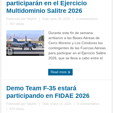
participarán en el Ejercicio
Multidominio Salitre 2026
Publicado por
TallyHo
|
Date: junio 30, 2026
|
0 commentarios
|
357 Views
Durante este fin de semana
arribaron a las Bases Aéreas de
Cerro Moreno y Los Cóndores los
contingentes de las Fuerzas Aéreas
para participar en el Ejercicio Salitre
2026, que se lleva a cabo entre el
...
Read more
Demo Team F-35 estará
participando en FIDAE 2026
Publicado por
TallyHo
|
Date: enero 15, 2026
|
0 commentarios
|
974 Views