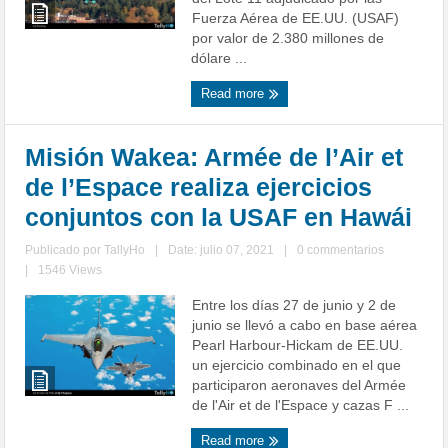
Fuerza Aérea de EE.UU. (USAF)
por valor de 2.380 millones de
dólare ...
Read more
Misión Wakea: Armée de l’Air et
de l’Espace realiza ejercicios
conjuntos con la USAF en Hawái
Publicado por
TallyHo
|
Date: julio 07, 2021
|
0 commentarios
|
1546 Views
Entre los días 27 de junio y 2 de
junio se llevó a cabo en base aérea
Pearl Harbour-Hickam de EE.UU.
un ejercicio combinado en el que
participaron aeronaves del Armée
de l'Air et de l'Espace y cazas F ...
Read more