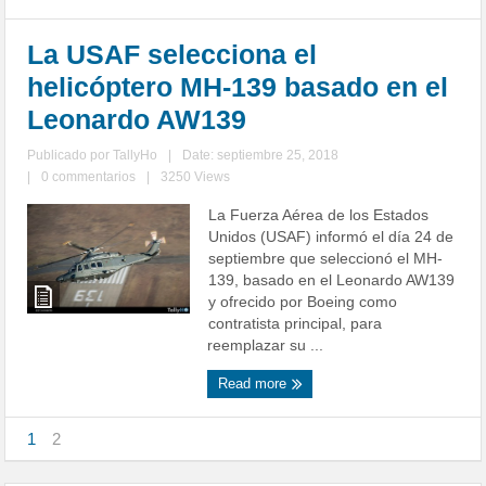
La USAF selecciona el
helicóptero MH-139 basado en el
Leonardo AW139
Publicado por
TallyHo
|
Date: septiembre 25, 2018
|
0 commentarios
|
3250 Views
La Fuerza Aérea de los Estados
Unidos (USAF) informó el día 24 de
septiembre que seleccionó el MH-
139, basado en el Leonardo AW139
y ofrecido por Boeing como
contratista principal, para
reemplazar su ...
Read more
1
2