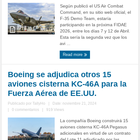
Según publicó el US Air Combat
Command, en su sitio web oficial, el
F-35 Demo Team, estaría
participando en la próxima FIDAE
2026, entre los días 7 y 12 de Abril.
Esta sería la segunda vez que los
avi ...
Read more
Boeing se adjudica otros 15
aviones cisterna KC-46A para la
Fuerza Aérea de EE.UU.
Publicado por
TallyHo
|
Date: noviembre 21, 2024
|
0 commentarios
|
919 Views
La compañía Boeing construirá 15
aviones cisterna KC-46A Pegasus
adicionales en virtud de un contrato
del Lote 11 adjudicado por las