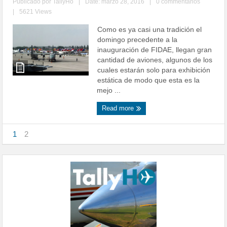
Publicado por
TallyHo
|
Date: marzo 28, 2016
|
0 commentarios
|
5621 Views
Como es ya casi una tradición el
domingo precedente a la
inauguración de FIDAE, llegan gran
cantidad de aviones, algunos de los
cuales estarán solo para exhibición
estática de modo que esta es la
mejo ...
Read more
1
2