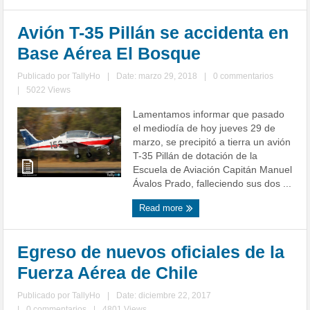
Avión T-35 Pillán se accidenta en
Base Aérea El Bosque
Publicado por
TallyHo
|
Date: marzo 29, 2018
|
0 commentarios
|
5022 Views
Lamentamos informar que pasado
el mediodía de hoy jueves 29 de
marzo, se precipitó a tierra un avión
T-35 Pillán de dotación de la
Escuela de Aviación Capitán Manuel
Ávalos Prado, falleciendo sus dos ...
Read more
Egreso de nuevos oficiales de la
Fuerza Aérea de Chile
Publicado por
TallyHo
|
Date: diciembre 22, 2017
|
0 commentarios
|
4801 Views