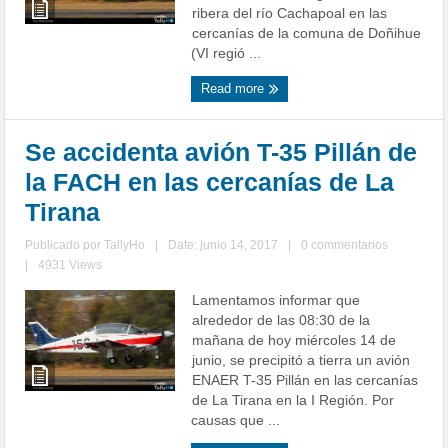
ribera del río Cachapoal en las
cercanías de la comuna de Doñihue
(VI regió ...
Read more
Se accidenta avión T-35 Pillán de
la FACH en las cercanías de La
Tirana
Publicado por
TallyHo
|
Date: junio 14, 2017
|
0 commentarios
|
4931 Views
Lamentamos informar que
alrededor de las 08:30 de la
mañana de hoy miércoles 14 de
junio, se precipitó a tierra un avión
ENAER T-35 Pillán en las cercanías
de La Tirana en la I Región. Por
causas que ...