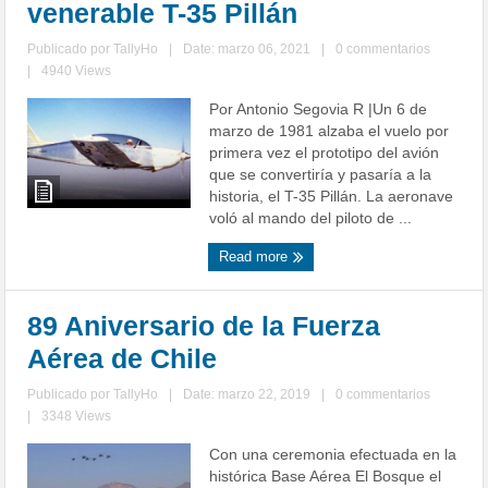
venerable T-35 Pillán
Publicado por
TallyHo
|
Date: marzo 06, 2021
|
0 commentarios
|
4940 Views
Por Antonio Segovia R |Un 6 de
marzo de 1981 alzaba el vuelo por
primera vez el prototipo del avión
que se convertiría y pasaría a la
historia, el T-35 Pillán. La aeronave
voló al mando del piloto de ...
Read more
89 Aniversario de la Fuerza
Aérea de Chile
Publicado por
TallyHo
|
Date: marzo 22, 2019
|
0 commentarios
|
3348 Views
Con una ceremonia efectuada en la
histórica Base Aérea El Bosque el