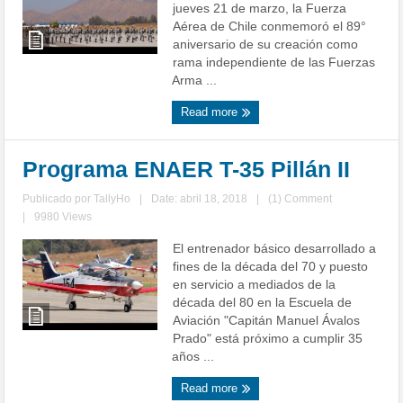
jueves 21 de marzo, la Fuerza
Aérea de Chile conmemoró el 89°
aniversario de su creación como
rama independiente de las Fuerzas
Arma ...
Read more
Programa ENAER T-35 Pillán II
Publicado por
TallyHo
|
Date: abril 18, 2018
|
(1) Comment
|
9980 Views
El entrenador básico desarrollado a
fines de la década del 70 y puesto
en servicio a mediados de la
década del 80 en la Escuela de
Aviación "Capitán Manuel Ávalos
Prado" está próximo a cumplir 35
años ...
Read more