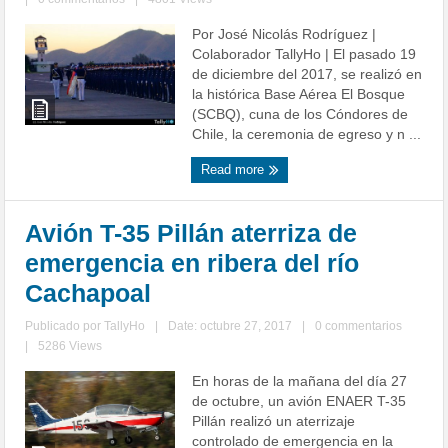
Por José Nicolás Rodríguez |
Colaborador TallyHo | El pasado 19
de diciembre del 2017, se realizó en
la histórica Base Aérea El Bosque
(SCBQ), cuna de los Cóndores de
Chile, la ceremonia de egreso y n ...
Read more
Avión T-35 Pillán aterriza de
emergencia en ribera del río
Cachapoal
Publicado por
TallyHo
|
Date: octubre 27, 2017
|
0 commentarios
|
5286 Views
En horas de la mañana del día 27
de octubre, un avión ENAER T-35
Pillán realizó un aterrizaje
controlado de emergencia en la