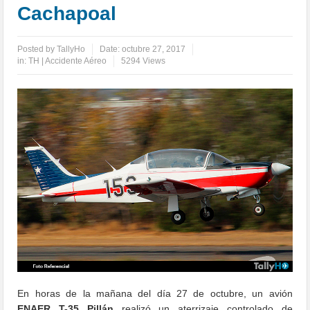
Cachapoal
Posted by
TallyHo
Date:
octubre 27, 2017
in:
TH | Accidente Aéreo
5294 Views
En horas de la mañana del día 27 de octubre, un avión
ENAER T-35 Pillán
realizó un aterrizaje controlado de