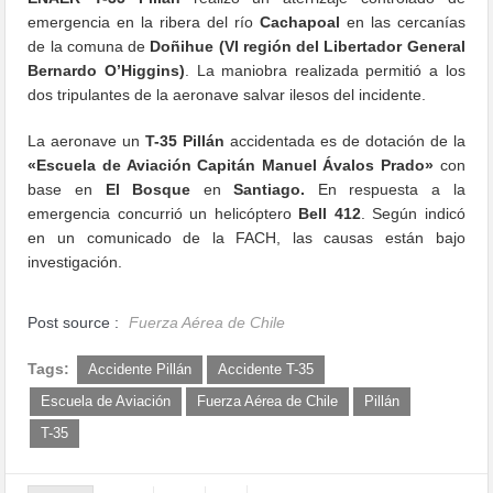
emergencia en la ribera del río
Cachapoal
en las cercanías
de la comuna de
Doñihue (VI región del Libertador General
Bernardo O’Higgins)
. La maniobra realizada permitió a los
dos tripulantes de la aeronave salvar ilesos del incidente.
La aeronave un
T-35 Pillán
accidentada es de dotación de la
«Escuela de Aviación Capitán Manuel Ávalos Prado»
con
base en
El Bosque
en
Santiago.
En respuesta a la
emergencia concurrió un helicóptero
Bell 412
. Según indicó
en un comunicado de la FACH, las causas están bajo
investigación.
Post source :
Fuerza Aérea de Chile
Tags:
Accidente Pillán
Accidente T-35
Escuela de Aviación
Fuerza Aérea de Chile
Pillán
T-35