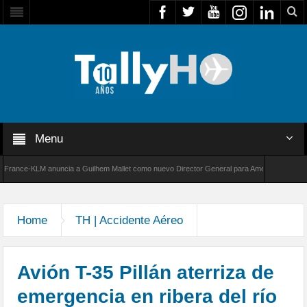
Menu
ce-KLM anuncia a Guilhem Mallet como nuevo Director General para América Latina
 de Bombardier establece un nuevo récord de velocidad entre Los Ángeles y Farnborough, R
Home
TH | Accidente Aéreo
Avión T-35 Pillán aterriza de
emergencia en ribera del río