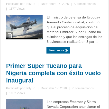
Publicado por
TallyHo
|
Date: enero 15, 2025
|
0 commentarios
|
1177 Views
El ministro de defensa de Uruguay
Armando Castaingdebat, confirmó
que el proceso de adquisición del
material Embraer Super Tucano ha
culminado y que las entregas de los
6 aviones se realizará en 3 par ...
Read more
Primer Super Tucano para
Nigeria completa con éxito vuelo
inaugural
Publicado por
TallyHo
|
Date: abril 17, 2020
|
0 commentarios
|
1982 Views
Las empresas Embraer y Sierra
Nevada Corporation anunciaron el