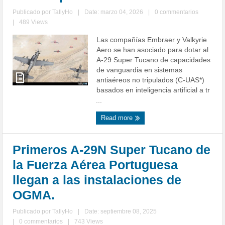
Publicado por
TallyHo
|
Date: marzo 04, 2026
|
0 commentarios
|
489 Views
Las compañías Embraer y Valkyrie
Aero se han asociado para dotar al
A-29 Super Tucano de capacidades
de vanguardia en sistemas
antiaéreos no tripulados (C-UAS*)
basados en inteligencia artificial a tr
...
Read more
Primeros A-29N Super Tucano de
la Fuerza Aérea Portuguesa
llegan a las instalaciones de
OGMA.
Publicado por
TallyHo
|
Date: septiembre 08, 2025
|
0 commentarios
|
743 Views