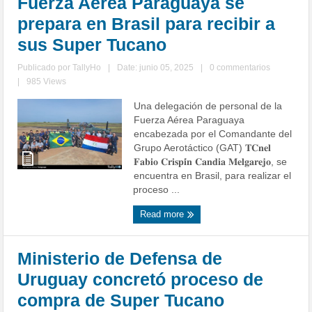
Fuerza Aérea Paraguaya se
prepara en Brasil para recibir a
sus Super Tucano
Publicado por
TallyHo
|
Date: junio 05, 2025
|
0 commentarios
|
985 Views
Una delegación de personal de la
Fuerza Aérea Paraguaya
encabezada por el Comandante del
Grupo Aerotáctico (GAT) 𝐓𝐂𝐧𝐞𝐥
𝐅𝐚𝐛𝐢𝐨 𝐂𝐫𝐢𝐬𝐩𝐢́𝐧 𝐂𝐚𝐧𝐝𝐢𝐚 𝐌𝐞𝐥𝐠𝐚𝐫𝐞𝐣𝐨, se
encuentra en Brasil, para realizar el
proceso ...
Read more
Ministerio de Defensa de
Uruguay concretó proceso de
compra de Super Tucano