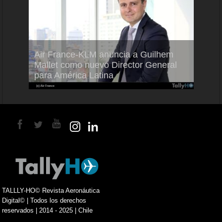
Air France-KLM anuncia a Guilhem
Thale
ra del
Mallet como nuevo Director General
capac
para América Latina
en Br
TALLLY-HO© Revista Aeronáutica
Digital© | Todos los derechos
reservados | 2014 - 2025 | Chile