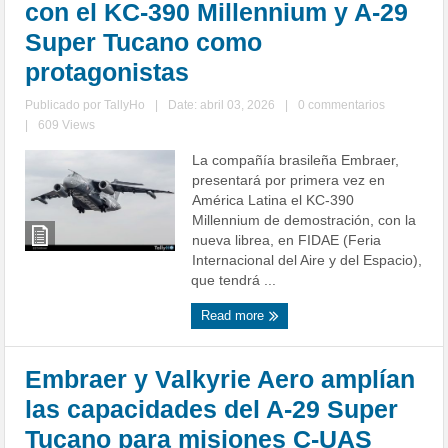
con el KC-390 Millennium y A-29
Super Tucano como
protagonistas
Publicado por
TallyHo
|
Date: abril 03, 2026
|
0 commentarios
|
609 Views
La compañía brasileña Embraer,
presentará por primera vez en
América Latina el KC-390
Millennium de demostración, con la
nueva librea, en FIDAE (Feria
Internacional del Aire y del Espacio),
que tendrá ...
Read more
Embraer y Valkyrie Aero amplían
las capacidades del A-29 Super
Tucano para misiones C-UAS