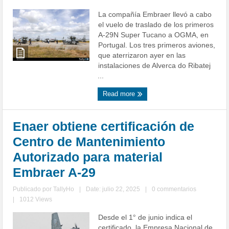
La compañía Embraer llevó a cabo
el vuelo de traslado de los primeros
A-29N Super Tucano a OGMA, en
Portugal. Los tres primeros aviones,
que aterrizaron ayer en las
instalaciones de Alverca do Ribatej
...
Read more
Enaer obtiene certificación de
Centro de Mantenimiento
Autorizado para material
Embraer A-29
Publicado por
TallyHo
|
Date: julio 22, 2025
|
0 commentarios
|
1012 Views
Desde el 1° de junio indica el
certificado, la Empresa Nacional de