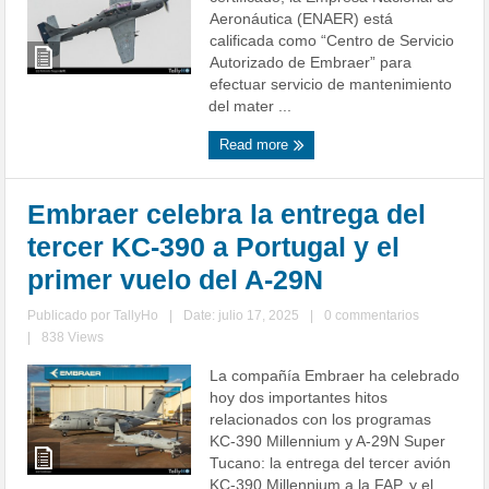
Aeronáutica (ENAER) está
calificada como “Centro de Servicio
Autorizado de Embraer” para
efectuar servicio de mantenimiento
del mater ...
Read more
Embraer celebra la entrega del
tercer KC-390 a Portugal y el
primer vuelo del A-29N
Publicado por
TallyHo
|
Date: julio 17, 2025
|
0 commentarios
|
838 Views
La compañía Embraer ha celebrado
hoy dos importantes hitos
relacionados con los programas
KC-390 Millennium y A-29N Super
Tucano: la entrega del tercer avión
KC-390 Millennium a la FAP, y el