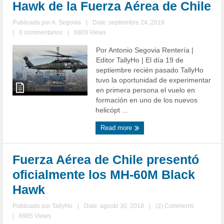
Hawk de la Fuerza Aérea de Chile
Publicado por
A. Segovia
|
Date: septiembre 24, 2018
|
0 commentarios
|
6809 Views
Por Antonio Segovia Rentería |
Editor TallyHo | El día 19 de
septiembre recién pasado TallyHo
tuvo la oportunidad de experimentar
en primera persona el vuelo en
formación en uno de los nuevos
helicópt ...
Read more
Fuerza Aérea de Chile presentó
oficialmente los MH-60M Black
Hawk
Publicado por
TallyHo
|
Date: agosto 30, 2018
|
(2) Comments
|
8985 Views