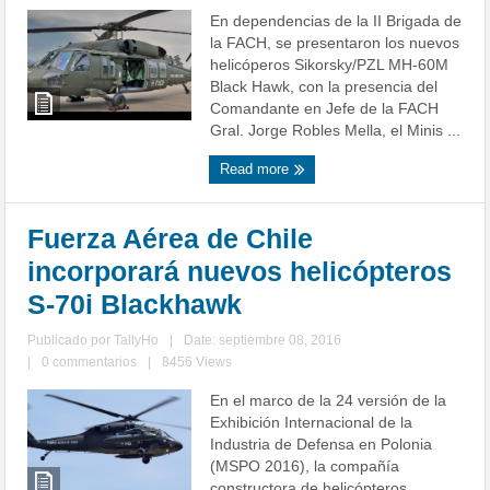
En dependencias de la II Brigada de
la FACH, se presentaron los nuevos
helicóperos Sikorsky/PZL MH-60M
Black Hawk, con la presencia del
Comandante en Jefe de la FACH
Gral. Jorge Robles Mella, el Minis ...
Read more
Fuerza Aérea de Chile
incorporará nuevos helicópteros
S-70i Blackhawk
Publicado por
TallyHo
|
Date: septiembre 08, 2016
|
0 commentarios
|
8456 Views
En el marco de la 24 versión de la
Exhibición Internacional de la
Industria de Defensa en Polonia
(MSPO 2016), la compañía
constructora de helicópteros