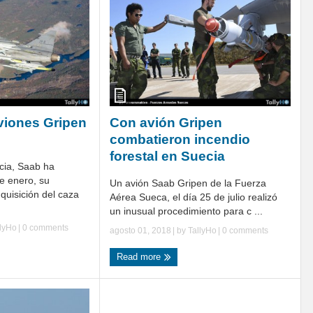
viones Gripen
Con avión Gripen
combatieron incendio
forestal en Suecia
cia, Saab ha
e enero, su
Un avión Saab Gripen de la Fuerza
quisición del caza
Aérea Sueca, el día 25 de julio realizó
un inusual procedimiento para c ...
llyHo
|
0 comments
agosto 01, 2018
| by
TallyHo
|
0 comments
Read more