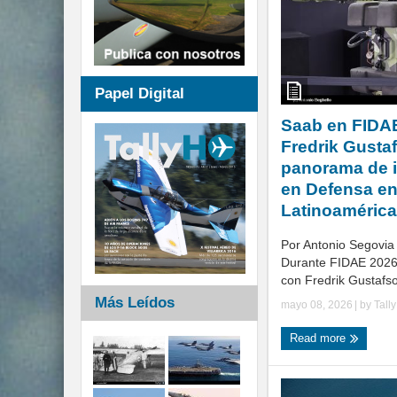
Papel Digital
Saab en FIDA
Fredrik Gustaf
panorama de 
en Defensa e
Latinoamérica
Por Antonio Segovia R
Durante FIDAE 2026,
con Fredrik Gustafso
Más Leídos
mayo 08, 2026
| by
Tall
Read more