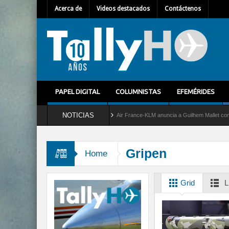
Acerca de
Videos destacados
Contáctenos
PAPEL DIGITAL
COLUMNISTAS
EFEMÉRIDES
NOTICIAS
vicio al C-2 Greyhound
Air France-KLM anuncia a Guilhem Mallet como nuevo Directo
Gripen
Home
Grid
L