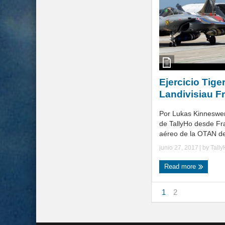
Ejercicio Tige
Landivisiau F
Por Lukas Kinneswe
de TallyHo desde Fran
aéreo de la OTAN de
junio 27, 2017
| by
Tall
Read more
1
2