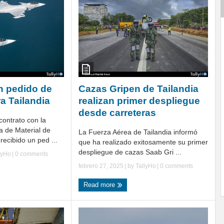
n pedido de
Cazas Gripen de Tailandia
a Tailandia
realizan primer despliegue
desde carreteras
contrato con la
a de Material de
La Fuerza Aérea de Tailandia informó
ecibido un ped ...
que ha realizado exitosamente su primer
despliegue de cazas Saab Gri ...
lyHo
|
0 comments
febrero 27, 2025
| by
TallyHo
|
0 comments
Read more