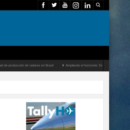
 de radares en Brasil
Ampliando el horizonte: Dentro del vuelo de desarrollo más l