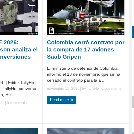
E 2026:
Colombia cerró contrato por
son analiza el
la compra de 17 aviones
inversiones
Saab Gripen
n
El ministerio de defensa de Colombia,
informó el 13 de noviembre, que se ha
cerrado el contrato para la a ...
. | Editor TallyHo |
 TallyHo, conversó
noviembre 15, 2025
| by
TallyHo
|
0 comments
n, He ...
Read more
yHo
|
0 comments