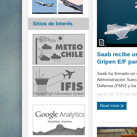
Sitios de Interés
Saab recibe u
Gripen E/F par
Saab ha firmado un 
Administración Suec
Defensa (FMV) y ha r
agosto 26, 2025
| by
Tal
Read more