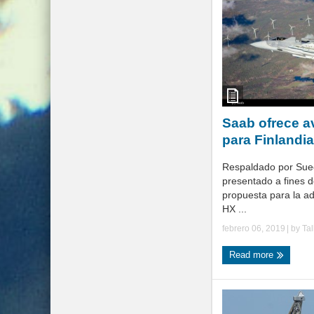
Saab ofrece a
para Finlandia
Respaldado por Sue
presentado a fines d
propuesta para la ad
HX ...
febrero 06, 2019
| by
Ta
Read more