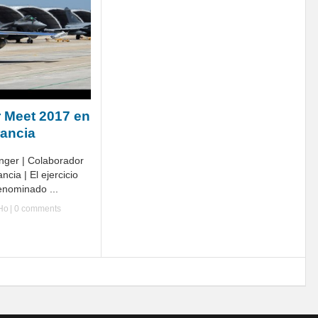
r Meet 2017 en
rancia
nger | Colaborador
cia | El ejercicio
nominado ...
yHo
|
0 comments