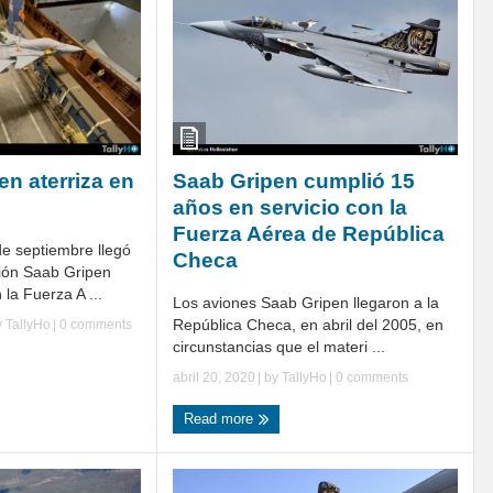
en aterriza en
Saab Gripen cumplió 15
años en servicio con la
Fuerza Aérea de República
de septiembre llegó
Checa
vión Saab Gripen
la Fuerza A ...
Los aviones Saab Gripen llegaron a la
República Checa, en abril del 2005, en
y
TallyHo
|
0 comments
circunstancias que el materi ...
abril 20, 2020
| by
TallyHo
|
0 comments
Read more