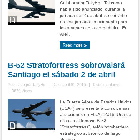
Colaborador TallyHo | Tal como
había sido anunciado, durante la
jornada del 2 de abril, se convirtió
en una jornada emocionante para
los amantes de la aeronáutica. En
vuel ...
Read more
B-52 Stratofortress sobrovalará
Santiago el sábado 2 de abril
Publicado por
TallyHo
|
Date: abril 01, 2016
|
0 commentarios
|
3670 Views
La Fuerza Aérea de Estados Unidos
(USAF) se presentará con diversas
atracciones en FIDAE 2016. Una de
ellas es el famoso B-52
“Stratofortress”, avión bombardero
estratégico subsónico de largo
alcance, ...