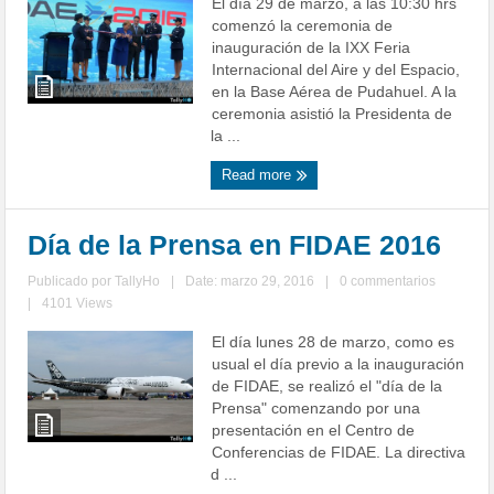
El día 29 de marzo, a las 10:30 hrs
comenzó la ceremonia de
inauguración de la IXX Feria
Internacional del Aire y del Espacio,
en la Base Aérea de Pudahuel. A la
ceremonia asistió la Presidenta de
la ...
Read more
Día de la Prensa en FIDAE 2016
Publicado por
TallyHo
|
Date: marzo 29, 2016
|
0 commentarios
|
4101 Views
El día lunes 28 de marzo, como es
usual el día previo a la inauguración
de FIDAE, se realizó el "día de la
Prensa" comenzando por una
presentación en el Centro de
Conferencias de FIDAE. La directiva
d ...