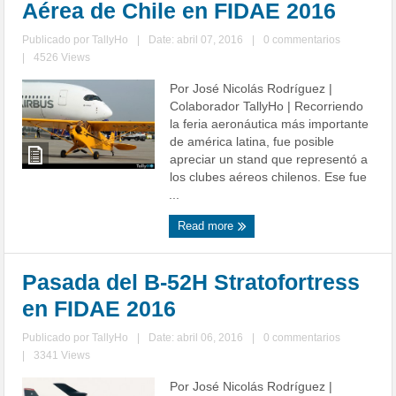
Aérea de Chile en FIDAE 2016
Publicado por
TallyHo
|
Date: abril 07, 2016
|
0 commentarios
|
4526 Views
Por José Nicolás Rodríguez |
Colaborador TallyHo | Recorriendo
la feria aeronáutica más importante
de américa latina, fue posible
apreciar un stand que representó a
los clubes aéreos chilenos. Ese fue
...
Read more
Pasada del B-52H Stratofortress
en FIDAE 2016
Publicado por
TallyHo
|
Date: abril 06, 2016
|
0 commentarios
|
3341 Views
Por José Nicolás Rodríguez |