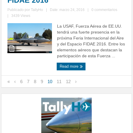
FIDAE 2016
Publicado por
TallyHo
|
Date: marzo 24, 2016
|
0 commentarios
|
3439 Views
La USAF, Fuerza Aérea de EE.UU.
tendrá una fuerte presencia en la
próxima Feria Internacional del Aire
y del Espacio FIDAE 2016. Entre los
elementos aéreos que destacan la
participación de esta Fuerza ...
Read more
«
‹
6
7
8
9
10
11
12
›