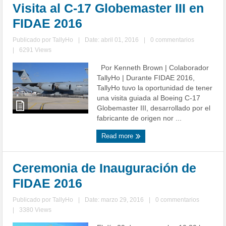
Visita al C-17 Globemaster III en
FIDAE 2016
Publicado por
TallyHo
|
Date: abril 01, 2016
|
0 commentarios
|
6291 Views
Por Kenneth Brown | Colaborador
TallyHo | Durante FIDAE 2016,
TallyHo tuvo la oportunidad de tener
una visita guiada al Boeing C-17
Globemaster III, desarrollado por el
fabricante de origen nor ...
Read more
Ceremonia de Inauguración de
FIDAE 2016
Publicado por
TallyHo
|
Date: marzo 29, 2016
|
0 commentarios
|
3380 Views