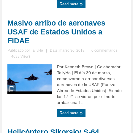
Read more
Masivo arribo de aeronaves
USAF de Estados Unidos a
FIDAE
Publicado por
TallyHo
|
Date: marzo 30, 2018
|
0 commentarios
|
4633 Views
Por Kenneth Brown | Colaborador
TallyHo | El día 30 de marzo,
comenzaron a arribar diversas
aeronaves de la USAF (Fuerza
Aérea de Estados Unidos). Siendo
las 17:21 se vieron por el norte
arribar una f ...
Read more
Helicóptero Sikorsky S-64