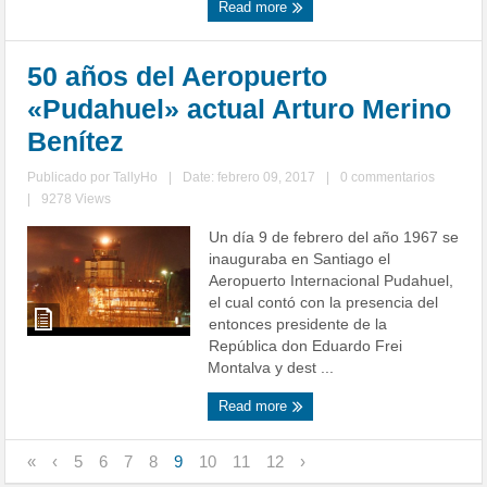
Read more
50 años del Aeropuerto
«Pudahuel» actual Arturo Merino
Benítez
Publicado por
TallyHo
|
Date: febrero 09, 2017
|
0 commentarios
|
9278 Views
Un día 9 de febrero del año 1967 se
inauguraba en Santiago el
Aeropuerto Internacional Pudahuel,
el cual contó con la presencia del
entonces presidente de la
República don Eduardo Frei
Montalva y dest ...
Read more
«
‹
5
6
7
8
9
10
11
12
›