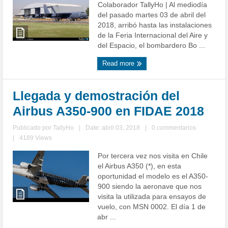
Colaborador TallyHo | Al mediodía
del pasado martes 03 de abril del
2018, arribó hasta las instalaciones
de la Feria Internacional del Aire y
del Espacio, el bombardero Bo ...
Read more
Llegada y demostración del
Airbus A350-900 en FIDAE 2018
Publicado por
TallyHo
|
Date: abril 03, 2018
|
0 commentarios
|
4189 Views
Por tercera vez nos visita en Chile
el Airbus A350 (*), en esta
oportunidad el modelo es el A350-
900 siendo la aeronave que nos
visita la utilizada para ensayos de
vuelo, con MSN 0002. El día 1 de
abr ...