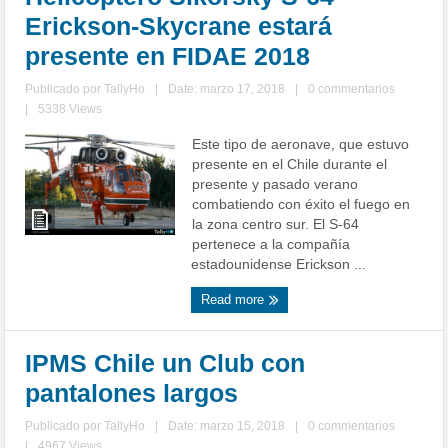
Erickson-Skycrane estará
presente en FIDAE 2018
Publicado por
TallyHo
|
Date: marzo 17, 2018
|
0 commentarios
|
5338 Views
Este tipo de aeronave, que estuvo
presente en el Chile durante el
presente y pasado verano
combatiendo con éxito el fuego en
la zona centro sur. El S-64
pertenece a la compañía
estadounidense Erickson ...
Read more
IPMS Chile un Club con
pantalones largos
Publicado por
TallyHo
|
Date: marzo 15, 2018
|
0 commentarios
|
4967 Views