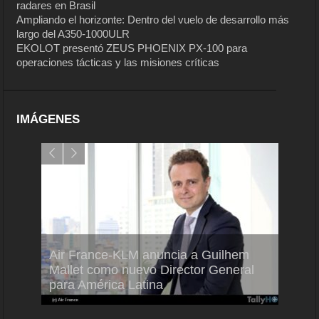
radares en Brasil
Ampliando el horizonte: Dentro del vuelo de desarrollo más
largo del A350-1000ULR
EKOLOT presentó ZEUS PHOENIX PX-100 para
operaciones tácticas y las misiones críticas
IMÁGENES
Air France-KLM anuncia a Guilhem
Thale
ra del
Mallet como nuevo Director General
capac
para América Latina
en Br