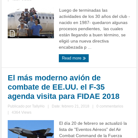
Luego de terminadas las
actividades de los 30 años del club -
nacido en 1987- quedaron algunas
procesos pendientes, las cuales
están llegando a buen término, se
eligió una nueva directiva
encabezada p ...
Read more
El más moderno avión de
combate de EE.UU. el F-35
agenda visita para FIDAE 2018
Publicado por
TallyHo
|
Date: febrero 21, 2018
|
0 commentarios
|
4364 Views
El día 20 de febrero se actualizó la
lista de "Eventos Aéreos" del Air
Combat Command de la Fuerza