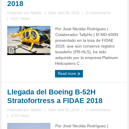
2018
Publicado por
TallyHo
|
Date: abril 06, 2018
|
0 commentarios
|
5337 Views
Por José Nicolás Rodríguez |
Colaborador TallyHo | El MD-600N
presentado en la losa de FIDAE
2018, que aún conserva registro
brasileño (PR-HLS), ha sido
adquirido por la empresa Platinum
Helicopters C ...
Read more
Llegada del Boeing B-52H
Stratofortress a FIDAE 2018
Publicado por
TallyHo
|
Date: abril 04, 2018
|
0 commentarios
|
4725 Views
Por José Nicolás Rodríguez |