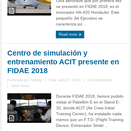
Otra aeronave que por primera vez
se presentó en FIDAE 2018, es el
innovador HA-420 HondaJet. Este
pequeño Jet Ejecutivo se
caracteriza po ...
Read more
Centro de simulación y
entrenamiento ACIT presente en
FIDAE 2018
Publicado por
TallyHo
|
Date: abril 07, 2018
|
0 commentarios
|
2864 Views
Durante FIDAE 2018, hemos podido
visitar el Pabellón E en el Stand E-
32, donde ACIT (Air Crew Initial
Training Center), ha instalado nada
menos que un F.T.D. (Flight Training
Device, Entrenador Sintét ...