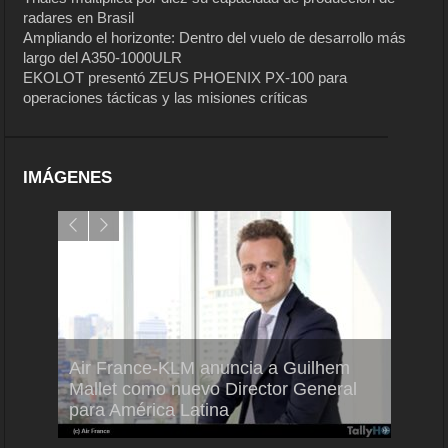
radares en Brasil
Ampliando el horizonte: Dentro del vuelo de desarrollo más
largo del A350-1000ULR
EKOLOT presentó ZEUS PHOENIX PX-100 para
operaciones tácticas y las misiones críticas
IMÁGENES
Air France-KLM anuncia a Guilhem
Thale
ra del
Mallet como nuevo Director General
capac
para América Latina
en Br