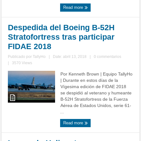
Read more
Despedida del Boeing B-52H
Stratofortress tras participar
FIDAE 2018
Publicado por
TallyHo
|
Date: abril 13, 2018
|
0 commentarios
|
3570 Views
Por Kenneth Brown | Equipo TallyHo
| Durante en estos días de la
Vígesima edición de FIDAE 2018
se despidió al veterano y humeante
B-52H Stratofortress de la Fuerza
Aérea de Estados Unidos, serie 61-
...
Read more