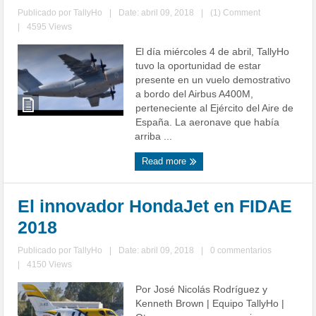
Publicado por
TallyHo
|
Date: abril 09, 2018
|
(1) Comment
|
4595 Views
El día miércoles 4 de abril, TallyHo
tuvo la oportunidad de estar
presente en un vuelo demostrativo
a bordo del Airbus A400M,
perteneciente al Ejército del Aire de
España. La aeronave que había
arriba ...
Read more
El innovador HondaJet en FIDAE
2018
Publicado por
TallyHo
|
Date: abril 09, 2018
|
0 commentarios
|
4150 Views
Por José Nicolás Rodríguez y
Kenneth Brown | Equipo TallyHo |