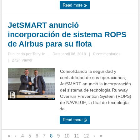
Read more
JetSMART anunció
incorporación de sistema ROPS
de Airbus para su flota
Publicado por
TallyHo
|
Date: abril 06, 2018
|
0 commentarios
|
2724 Views
Consolidando la seguridad y
confiabilidad de sus operaciones,
JetSMART anunció la incorporación
del sistema de tecnología Runway
Overrun Prevention System (ROPS)
de NAVBLUE, la filial de tecnología
de ...
Read more
«
‹
4
5
6
7
8
9
10
11
12
›
»