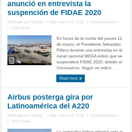
anunció en entrevista la
suspención de FIDAE 2020
Publicado por
TallyHo
|
Date: marzo 13, 2020
|
0 commentarios
|
2004 Views
En horas de la noche del jueves 12
de marzo, el Presidente Sebastián
Piñera durante una entrevista en el
canal nacional MEGA indicó que se
suspenderá FIDAE 2020, debido al
Coronavirus. Según se indicó ...
Read more
Airbus posterga gira por
Latinoamérica del A220
Publicado por
TallyHo
|
Date: marzo 12, 2020
|
0 commentarios
|
1971 Views
La compañía Airbus informó ante la