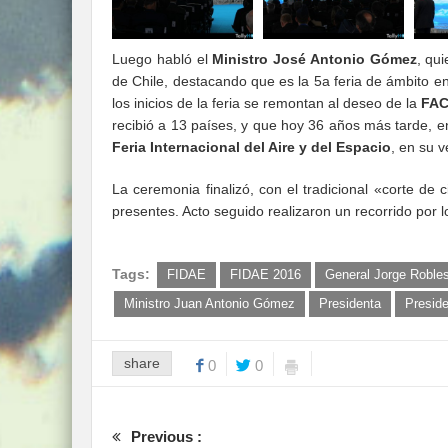
Luego habló el
Ministro José Antonio Gómez
, qu
de Chile, destacando que es la 5a feria de ámbito 
los inicios de la feria se remontan al deseo de la
FA
recibió a 13 países, y que hoy 36 años más tarde, 
Feria Internacional del Aire y del Espacio
, en su v
La ceremonia finalizó, con el tradicional «corte de 
presentes. Acto seguido realizaron un recorrido por 
Tags:
FIDAE
FIDAE 2016
General Jorge Roble
Ministro Juan Antonio Gómez
Presidenta
Preside
share
0
0
Previous :