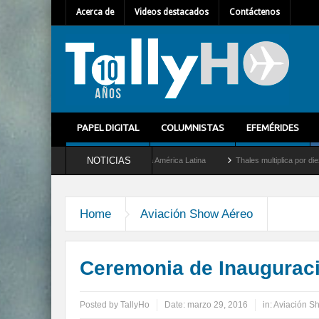
Acerca de
Videos destacados
Contáctenos
PAPEL DIGITAL
COLUMNISTAS
EFEMÉRIDES
NOTICIAS
evo Director General para América Latina
Thales multiplica por diez su capacidad d
Home
Aviación Show Aéreo
Ceremonia de Inaugurac
Posted by
TallyHo
Date:
marzo 29, 2016
in:
Aviación S