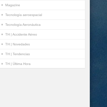
Magazine
Tecnología aeroespacial
Tecnología Aeronáutica
TH | Accidente Aéreo
TH | Novedades
TH | Tendencias
TH | Última Hora