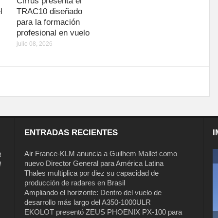
Cirrus presenta el
l
TRAC10 diseñado
para la formación
profesional en vuelo
julio 08, 2026
ENTRADAS RECIENTES
I
a
Air France-KLM anuncia a Guilhem Mallet como
nuevo Director General para América Latina
l
Thales multiplica por diez su capacidad de
producción de radares en Brasil
Ampliando el horizonte: Dentro del vuelo de
desarrollo más largo del A350-1000ULR
EKOLOT presentó ZEUS PHOENIX PX-100 para