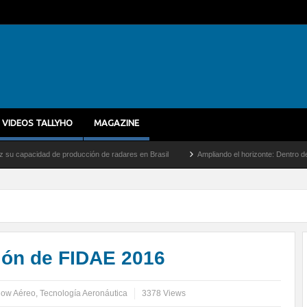
VIDEOS TALLYHO
MAGAZINE
e producción de radares en Brasil
Ampliando el horizonte: Dentro del vuelo de desar
ión de FIDAE 2016
how Aéreo
,
Tecnología Aeronáutica
3378 Views