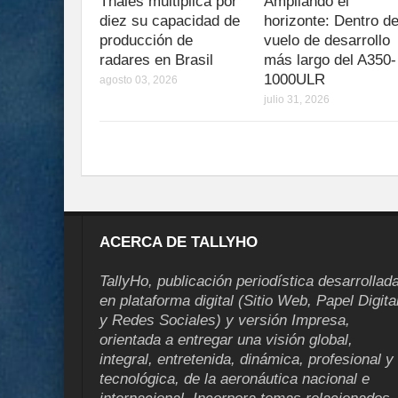
Thales multiplica por
Ampliando el
diez su capacidad de
horizonte: Dentro de
producción de
vuelo de desarrollo
radares en Brasil
más largo del A350-
1000ULR
agosto 03, 2026
julio 31, 2026
ACERCA DE TALLYHO
TallyHo, publicación periodística desarrollad
en plataforma digital (Sitio Web, Papel Digita
y Redes Sociales) y versión Impresa,
orientada a entregar una visión global,
integral, entretenida, dinámica, profesional y
tecnológica, de la aeronáutica nacional e