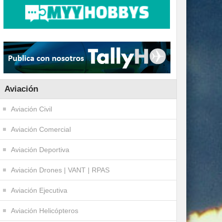
Aviación
Aviación Civil
Aviación Comercial
Aviación Deportiva
Aviación Drones | VANT | RPAS
Aviación Ejecutiva
Aviación Helicópteros