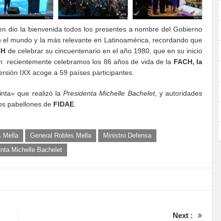
ien dio la bienvenida todos los presentes a nombre del Gobierno
en el mundo y la más relevante en Latinoamérica, recordando que
CH
de celebrar su cincuentenario en el año 1980, que en su inicio
en recientemente celebramos los 86 años de vida de la
FACH, la
ersión IXX acoge a 59 países participantes.
cinta» que realizó la
Presidenta Michelle Bachelet
, y autoridades
los pabellones de
FIDAE
.
s Mella
General Robles Mella
Ministro Defensa
nta Michelle Bachelet
Next :