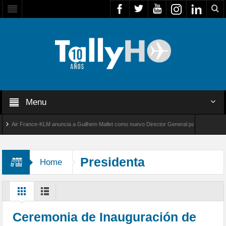
Menu
Air France-KLM anuncia a Guilhem Mallet como nuevo Director General para América Latina
al 8000 de Bombardier establece un nuevo récord de velocidad entre Los Ángeles y Farnbo
Presidenta
Home
Ceremonia de Inauguración de