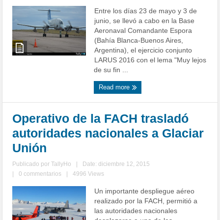
Entre los días 23 de mayo y 3 de
junio, se llevó a cabo en la Base
Aeronaval Comandante Espora
(Bahía Blanca-Buenos Aires,
Argentina), el ejercicio conjunto
LARUS 2016 con el lema "Muy lejos
de su fin ...
Read more
Operativo de la FACH trasladó
autoridades nacionales a Glaciar
Unión
Publicado por
TallyHo
|
Date: diciembre 12, 2015
|
0 commentarios
|
4996 Views
Un importante despliegue aéreo
realizado por la FACH, permitió a
las autoridades nacionales