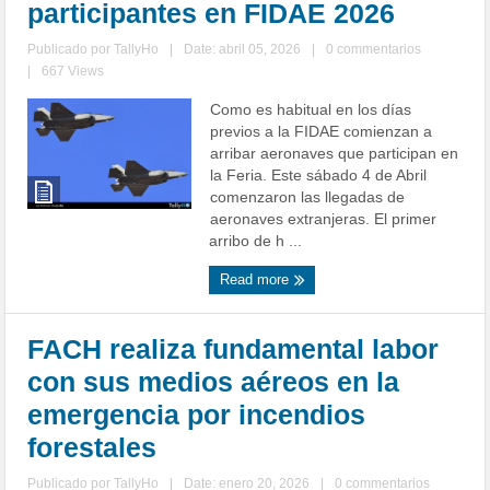
participantes en FIDAE 2026
Publicado por
TallyHo
|
Date: abril 05, 2026
|
0 commentarios
|
667 Views
Como es habitual en los días
previos a la FIDAE comienzan a
arribar aeronaves que participan en
la Feria. Este sábado 4 de Abril
comenzaron las llegadas de
aeronaves extranjeras. El primer
arribo de h ...
Read more
FACH realiza fundamental labor
con sus medios aéreos en la
emergencia por incendios
forestales
Publicado por
TallyHo
|
Date: enero 20, 2026
|
0 commentarios