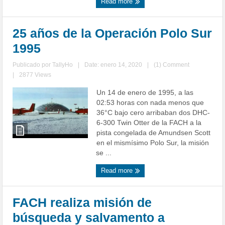
Read more
25 años de la Operación Polo Sur
1995
Publicado por
TallyHo
|
Date: enero 14, 2020
|
(1) Comment
|
2877 Views
Un 14 de enero de 1995, a las
02:53 horas con nada menos que
36°C bajo cero arribaban dos DHC-
6-300 Twin Otter de la FACH a la
pista congelada de Amundsen Scott
en el mismísimo Polo Sur, la misión
se ...
Read more
FACH realiza misión de
búsqueda y salvamento a