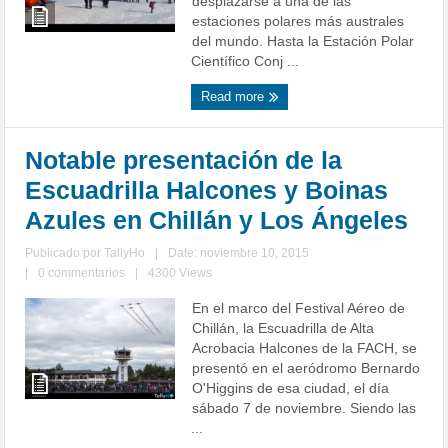
desplazarse a una de las
estaciones polares más australes
del mundo. Hasta la Estación Polar
Científico Conj ...
Read more
Notable presentación de la
Escuadrilla Halcones y Boinas
Azules en Chillán y Los Ángeles
Publicado por
TallyHo
|
Date: noviembre 10, 2015
|
0 commentarios
|
4300 Views
En el marco del Festival Aéreo de
Chillán, la Escuadrilla de Alta
Acrobacia Halcones de la FACH, se
presentó en el aeródromo Bernardo
O'Higgins de esa ciudad, el día
sábado 7 de noviembre. Siendo las
...