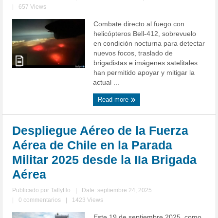
|
657 Views
Combate directo al fuego con
helicópteros Bell-412, sobrevuelo
en condición nocturna para detectar
nuevos focos, traslado de
brigadistas e imágenes satelitales
han permitido apoyar y mitigar la
actual ...
Read more
Despliegue Aéreo de la Fuerza
Aérea de Chile en la Parada
Militar 2025 desde la IIa Brigada
Aérea
Publicado por
TallyHo
|
Date: septiembre 24, 2025
|
0 commentarios
|
1423 Views
Este 19 de septiembre 2025, como