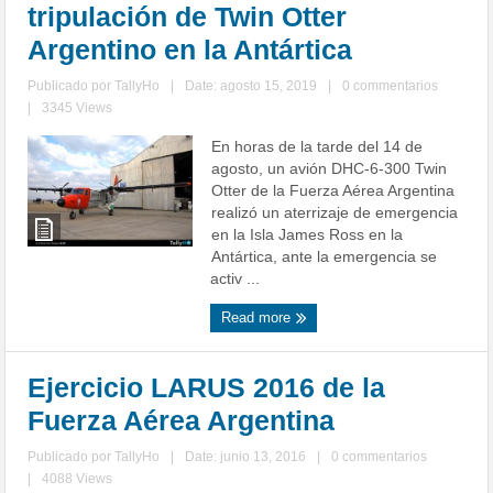
tripulación de Twin Otter
Argentino en la Antártica
Publicado por
TallyHo
|
Date: agosto 15, 2019
|
0 commentarios
|
3345 Views
En horas de la tarde del 14 de
agosto, un avión DHC-6-300 Twin
Otter de la Fuerza Aérea Argentina
realizó un aterrizaje de emergencia
en la Isla James Ross en la
Antártica, ante la emergencia se
activ ...
Read more
Ejercicio LARUS 2016 de la
Fuerza Aérea Argentina
Publicado por
TallyHo
|
Date: junio 13, 2016
|
0 commentarios
|
4088 Views