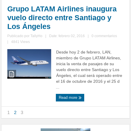
Grupo LATAM Airlines inaugura
vuelo directo entre Santiago y
Los Ángeles
Publicado por
TallyHo
|
Date: febrero 02, 2016
|
0 commentarios
|
4841 Views
Desde hoy 2 de febrero, LAN,
miembro de Grupo LATAM Airlines,
inicia la venta de pasajes de su
vuelo directo entre Santiago y Los
Ángeles, el cual será operado entre
el 16 de octubre de 2016 y el 25 d
...
Read more
1
2
3