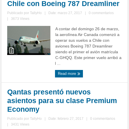
Chile con Boeing 787 Dreamliner
Publicado por
TallyHo
|
Date: marzo 27, 2017
|
0 commentarios
|
3673 Views
A contar del domingo 26 de marzo,
la aerolínea Air Canada comenzó a
operar sus vuelos a Chile con
aviones Boeing 787 Dreamliner
siendo el primer el avión matrícula
C-GHQQ. Este primer vuelo arribó a
l ...
Read more
Qantas presentó nuevos
asientos para su clase Premium
Economy
Publicado por
TallyHo
|
Date: febrero 27, 2017
|
0 commentarios
|
3431 Views