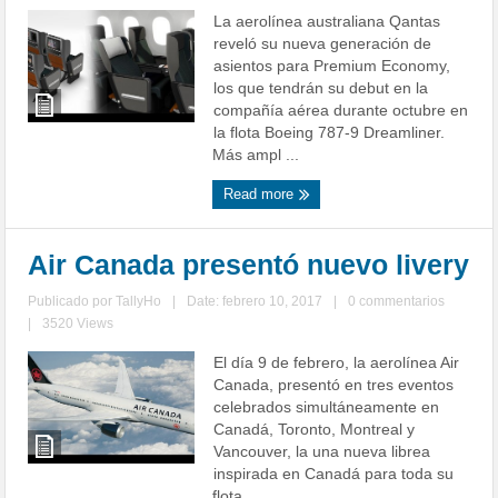
La aerolínea australiana Qantas
reveló su nueva generación de
asientos para Premium Economy,
los que tendrán su debut en la
compañía aérea durante octubre en
la flota Boeing 787-9 Dreamliner.
Más ampl ...
Read more
Air Canada presentó nuevo livery
Publicado por
TallyHo
|
Date: febrero 10, 2017
|
0 commentarios
|
3520 Views
El día 9 de febrero, la aerolínea Air
Canada, presentó en tres eventos
celebrados simultáneamente en
Canadá, Toronto, Montreal y
Vancouver, la una nueva librea
inspirada en Canadá para toda su
flota, ...