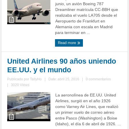
junio, un avión Boeing 787
Dreamliner matrícula CC-BBH que
realizaba el vuelo LA705 desde el
Aeropuerto de Frankfurt en
Alemania con escala en Madrid
para terminar en ...
Read more
United Airlines 90 años uniendo
EE.UU. y el mundo
Publicado por
TallyHo
|
Date: abril 25, 2016
|
0 commentarios
|
3020 Views
La aeronolínea de EE.UU. United
Airlines, surgió en el año 1926
como Varney Air Lines, que realizó
un primer vuelo de correo aéreo
entre Pasco (Washington) a Boise
(Idaho), el día 6 de abril de 1926. ...