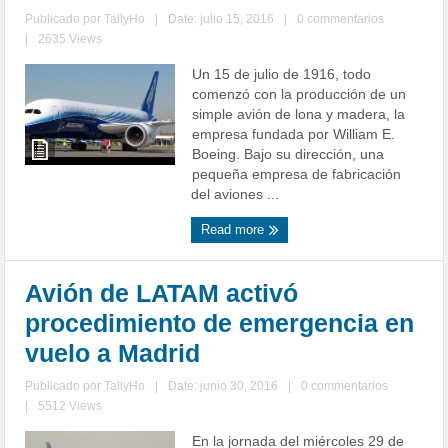
Publicado por
TallyHo
|
Date: julio 15, 2016
|
0 commentarios
|
2635 Views
Un 15 de julio de 1916, todo
comenzó con la producción de un
simple avión de lona y madera, la
empresa fundada por William E.
Boeing. Bajo su dirección, una
pequeña empresa de fabricación
del aviones ...
Read more
Avión de LATAM activó
procedimiento de emergencia en
vuelo a Madrid
Publicado por
TallyHo
|
Date: junio 30, 2016
|
0 commentarios
|
5512 Views
En la jornada del miércoles 29 de