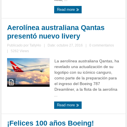
Read more
Aerolínea australiana Qantas
presentó nuevo livery
Publicado por
TallyHo
|
Date: octubre 27, 2016
|
0 commentarios
|
5262 Views
La aerolínea australiana Qantas, ha
revelado una actualización de su
logotipo con su icónico canguro,
como parte de la preparación para
el ingreso del Boeing 787
Dreamliner, a la flota de la aerolína
...
Read more
¡Felices 100 años Boeing!