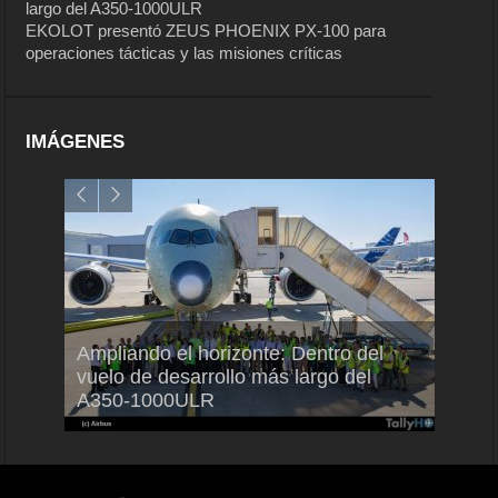
largo del A350-1000ULR
EKOLOT presentó ZEUS PHOENIX PX-100 para
operaciones tácticas y las misiones críticas
IMÁGENES
Ampliando el horizonte: Dentro del
EKOL
ares
vuelo de desarrollo más largo del
PX-10
A350-1000ULR
las mi