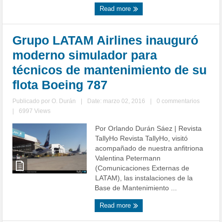
Read more
Grupo LATAM Airlines inauguró
moderno simulador para
técnicos de mantenimiento de su
flota Boeing 787
Publicado por
O. Durán
|
Date: marzo 02, 2016
|
0 commentarios
|
6997 Views
Por Orlando Durán Sáez | Revista
TallyHo Revista TallyHo, visitó
acompañado de nuestra anfitriona
Valentina Petermann
(Comunicaciones Externas de
LATAM), las instalaciones de la
Base de Mantenimiento ...
Read more