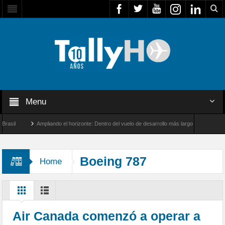
Menu
Ampliando el horizonte: Dentro del vuelo de desarrollo más largo del A350-1000ULR
Boeing 787
Home
Air Canada comenzó a operar a