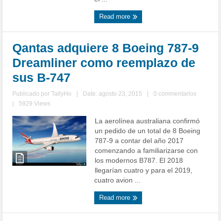
Read more
Qantas adquiere 8 Boeing 787-9
Dreamliner como reemplazo de
sus B-747
Publicado por
TallyHo
|
Date: agosto 23, 2015
|
0 commentarios
|
5929 Views
La aerolínea australiana confirmó
un pedido de un total de 8 Boeing
787-9 a contar del año 2017
comenzando a familiarizarse con
los modernos B787. El 2018
llegarían cuatro y para el 2019,
cuatro avion ...
Read more