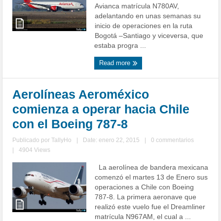
Avianca matrícula N780AV,
adelantando en unas semanas su
inicio de operaciones en la ruta
Bogotá –Santiago y viceversa, que
estaba progra ...
Read more
Aerolíneas Aeroméxico
comienza a operar hacia Chile
con el Boeing 787-8
Publicado por
TallyHo
|
Date: enero 22, 2015
|
0 commentarios
|
4904 Views
La aerolínea de bandera mexicana
comenzó el martes 13 de Enero sus
operaciones a Chile con Boeing
787-8. La primera aeronave que
realizó este vuelo fue el Dreamliner
matrícula N967AM, el cual a ...