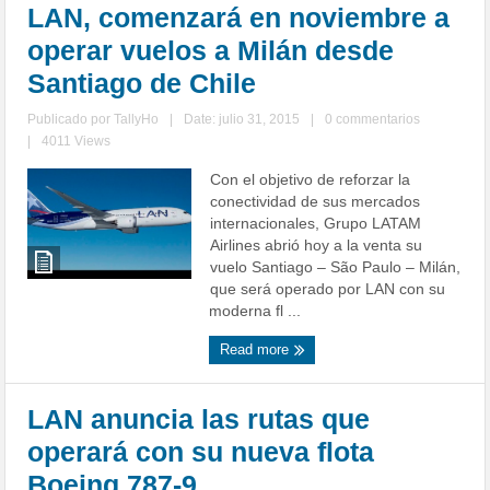
LAN, comenzará en noviembre a
operar vuelos a Milán desde
Santiago de Chile
Publicado por
TallyHo
|
Date: julio 31, 2015
|
0 commentarios
|
4011 Views
Con el objetivo de reforzar la
conectividad de sus mercados
internacionales, Grupo LATAM
Airlines abrió hoy a la venta su
vuelo Santiago – São Paulo – Milán,
que será operado por LAN con su
moderna fl ...
Read more
LAN anuncia las rutas que
operará con su nueva flota
Boeing 787-9