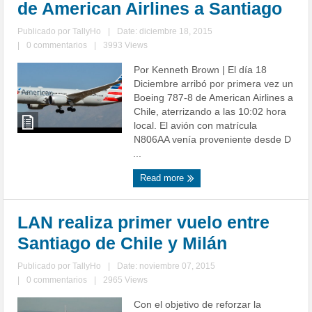
de American Airlines a Santiago
Publicado por
TallyHo
|
Date: diciembre 18, 2015
|
0 commentarios
|
3993 Views
Por Kenneth Brown | El día 18
Diciembre arribó por primera vez un
Boeing 787-8 de American Airlines a
Chile, aterrizando a las 10:02 hora
local. El avión con matrícula
N806AA venía proveniente desde D
...
Read more
LAN realiza primer vuelo entre
Santiago de Chile y Milán
Publicado por
TallyHo
|
Date: noviembre 07, 2015
|
0 commentarios
|
2965 Views
Con el objetivo de reforzar la