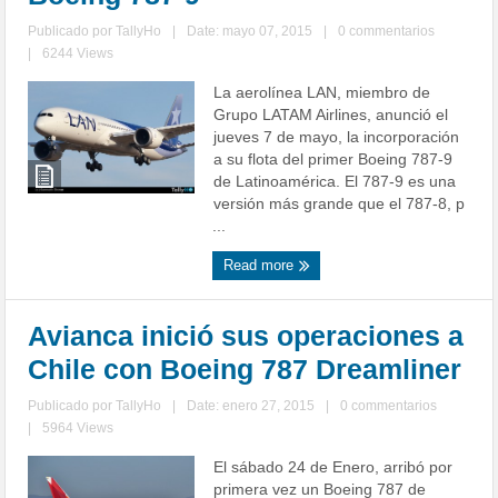
Publicado por
TallyHo
|
Date: mayo 07, 2015
|
0 commentarios
|
6244 Views
La aerolínea LAN, miembro de
Grupo LATAM Airlines, anunció el
jueves 7 de mayo, la incorporación
a su flota del primer Boeing 787-9
de Latinoamérica. El 787-9 es una
versión más grande que el 787-8, p
...
Read more
Avianca inició sus operaciones a
Chile con Boeing 787 Dreamliner
Publicado por
TallyHo
|
Date: enero 27, 2015
|
0 commentarios
|
5964 Views
El sábado 24 de Enero, arribó por
primera vez un Boeing 787 de