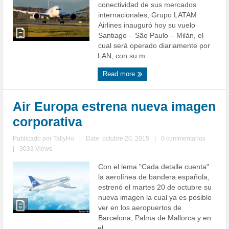
conectividad de sus mercados
internacionales, Grupo LATAM
Airlines inauguró hoy su vuelo
Santiago – São Paulo – Milán, el
cual será operado diariamente por
LAN, con su m ...
Read more
Air Europa estrena nueva imagen
corporativa
Publicado por
TallyHo
|
Date: octubre 20, 2015
|
0 commentarios
|
3033 Views
Con el lema "Cada detalle cuenta"
la aerolínea de bandera española,
estrenó el martes 20 de octubre su
nueva imagen la cual ya es posible
ver en los aeropuertos de
Barcelona, Palma de Mallorca y en
el ...