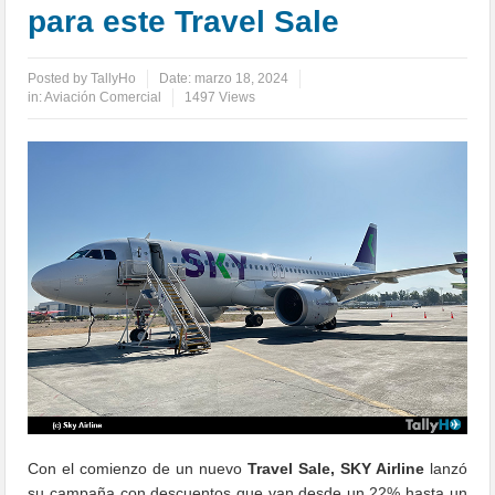
para este Travel Sale
Posted by
TallyHo
Date:
marzo 18, 2024
in:
Aviación Comercial
1497 Views
Con el comienzo de un nuevo
Travel Sale,
SKY Airline
lanzó
su campaña con descuentos que van desde un 22% hasta un