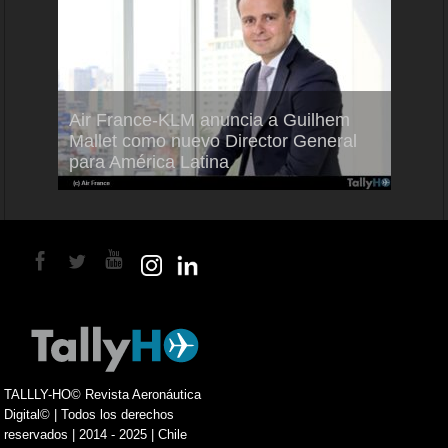
Air France-KLM anuncia a Guilhem
Thale
ra del
Mallet como nuevo Director General
capac
para América Latina
en Br
TALLLY-HO© Revista Aeronáutica
Digital© | Todos los derechos
reservados | 2014 - 2025 | Chile