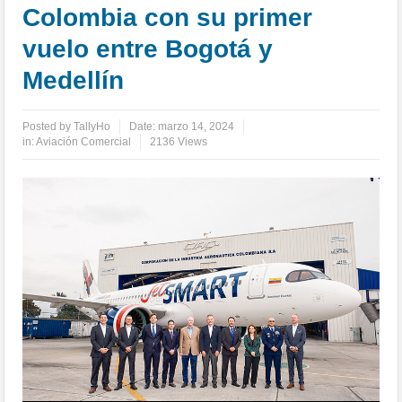
Colombia con su primer
vuelo entre Bogotá y
Medellín
Posted by
TallyHo
Date:
marzo 14, 2024
in:
Aviación Comercial
2136 Views