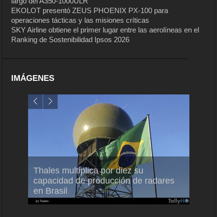
largo del A350-1000ULR
EKOLOT presentó ZEUS PHOENIX PX-100 para
operaciones tácticas y las misiones críticas
SKY Airline obtiene el primer lugar entre las aerolíneas en el
Ranking de Sostenibilidad Ipsos 2026
IMÁGENES
em
Thales multiplica por diez su
Ampli
ral
capacidad de producción de radares
vuelo
en Brasil
A350