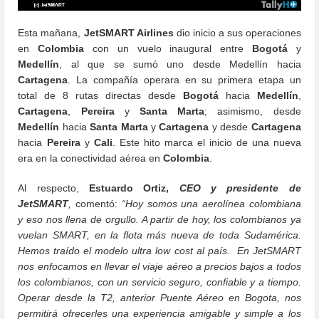
Esta mañana,
JetSMART Airlines
dio inicio a sus operaciones
en
Colombia
con un vuelo inaugural entre
Bogotá
y
Medellín
, al que se sumó uno desde Medellín hacia
Cartagena
. La compañía operara en su primera etapa un
total de 8 rutas directas desde
Bogotá
hacia
Medellín
,
Cartagena
,
Pereira
y
Santa Marta
; asimismo, desde
Medellín
hacia
Santa Marta
y
Cartagena
y desde
Cartagena
hacia
Pereira
y
Cali
. Este hito marca el inicio de una nueva
era en la conectividad aérea en
Colombia
.
Al respecto,
Estuardo Ortiz,
CEO y presidente de
JetSMART
,
comentó:
“Hoy somos una aerolínea colombiana
y eso nos llena de orgullo. A partir de hoy, los colombianos ya
vuelan SMART, en la flota más nueva de toda Sudamérica.
Hemos traído el modelo ultra low cost al país. En JetSMART
nos enfocamos en llevar el viaje aéreo a precios bajos a todos
los colombianos, con un servicio seguro, confiable y a tiempo.
Operar desde la T2, anterior Puente Aéreo en Bogota, nos
permitirá ofrecerles una experiencia amigable y simple a los