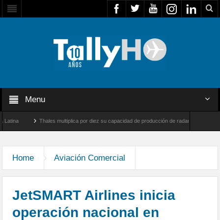
Menu
Thales multiplica por diez su capacidad de producción de radares en Brasil
rnborough, Reino Unido
Airbus U030 Flexrotor inicia sus operaciones con la Agenci
Home
Aviación Comercial
JetSMART Airlines inicia
operación nacional en