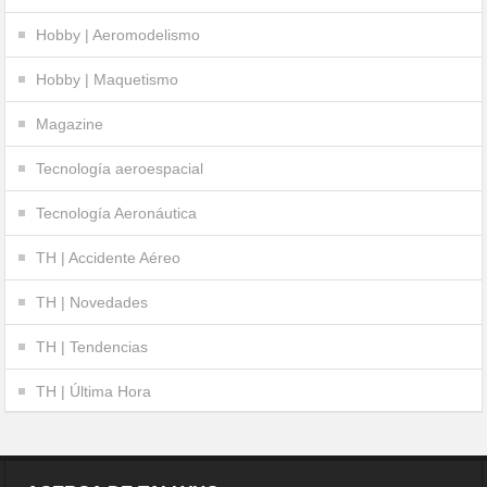
Hobby | Aeromodelismo
Hobby | Maquetismo
Magazine
Tecnología aeroespacial
Tecnología Aeronáutica
TH | Accidente Aéreo
TH | Novedades
TH | Tendencias
TH | Última Hora