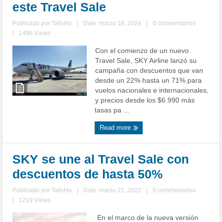
este Travel Sale
Publicado por
TallyHo
|
Date: marzo 18, 2024
|
0 commentarios
|
1496 Views
Con el comienzo de un nuevo
Travel Sale, SKY Airline lanzó su
campaña con descuentos que van
desde un 22% hasta un 71% para
vuelos nacionales e internacionales,
y precios desde los $6.990 más
tasas pa ...
Read more
SKY se une al Travel Sale con
descuentos de hasta 50%
Publicado por
TallyHo
|
Date: marzo 21, 2022
|
0 commentarios
|
1219 Views
En el marco de la nueva versión