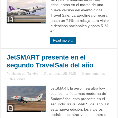
descuentos en el marco de una
nueva versión del evento digital
Travel Sale. La aerolínea ofrecerá
hasta un 71% de rebaja para viajar
a destinos nacionales y hasta 51%
en ...
Read more
JetSMART presente en el
segundo TravelSale del año
Publicado por
TallyHo
|
Date: agosto 25, 2025
|
0 commentarios
|
824 Views
JetSMART, la aerolínea ultra low
cost con la flota más moderna de
Sudamérica, está presente en el
segundo TravelSMART del año. En
esta nueva edición, los viajeros
podrán encontrar vuelos dentro de