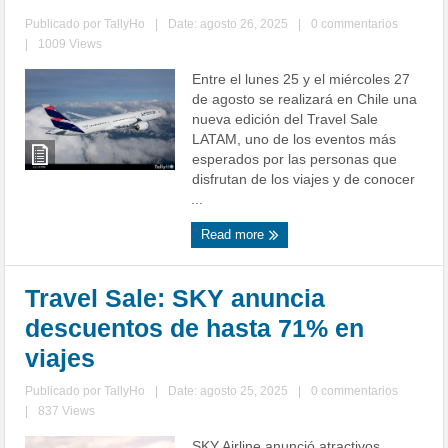
Publicado por
TallyHo
|
Date: agosto 26, 2025
|
0 commentarios
|
1009 Views
Entre el lunes 25 y el miércoles 27
de agosto se realizará en Chile una
nueva edición del Travel Sale
LATAM, uno de los eventos más
esperados por las personas que
disfrutan de los viajes y de conocer
...
Read more
Travel Sale: SKY anuncia
descuentos de hasta 71% en
viajes
Publicado por
TallyHo
|
Date: agosto 25, 2025
|
0 commentarios
|
837 Views
SKY Airline anunció atractivos