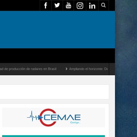
ón de radares en Brasil
Ampliando el horizonte: Dentro del vuelo de desarrollo más 