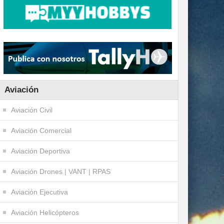
Aviación
Aviación Civil
Aviación Comercial
Aviación Deportiva
Aviación Drones | VANT | RPAS
Aviación Ejecutiva
Aviación Helicópteros