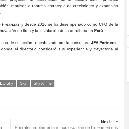
bién impulsar la robusta estrategia de crecimiento y expansión
.
e Finanzas
y desde 2016 se ha desempeñado como
CFO
de la
ovación de flota y la instalación de la aerolínea en
Perú
.
oceso de selección -encabezado por la consultora
JFA Partners
–
 donde el directorio consideró sus experiencia y trayectoria al
CEO Sky
Sky
Sky Airline
Next :
la
Emirates implementa minucioso plan de higiene en sus