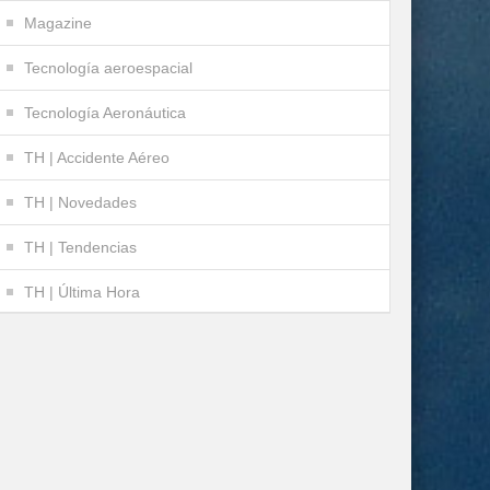
Magazine
Tecnología aeroespacial
Tecnología Aeronáutica
TH | Accidente Aéreo
TH | Novedades
TH | Tendencias
TH | Última Hora