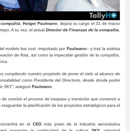
 compañía
,
Holger Paulmann
, dejará su cargo el 31 de marzo
mayo. A su vez, el actual
Director de Finanzas de la compañía
,
del modelo low cost -impulsado por
Paulmann
– y tras la exitosa
novación de flota, así como la impecable gestión de la compañía,
rica.
s cumpliendo nuestro propósito de poner el cielo al alcance de
nsabilidad como Presidente del Directorio, desde donde podré
de SKY”,
aseguró
Paulmann
.
go de concluir el proceso de traspaso y transición que comenzó a
 resguardar la planificación de los proyectos estratégicos para el
convertirá en el
CEO
más joven de la industria aeronáutica
será proyectar la continuidad de la cultura
SKY
-principal