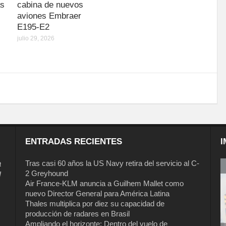
as
cabina de nuevos
aviones Embraer
E195-E2
julio 29, 2026
ENTRADAS RECIENTES
I
a
Tras casi 60 años la US Navy retira del servicio al C-
2 Greyhound
l
Air France-KLM anuncia a Guilhem Mallet como
nuevo Director General para América Latina
Thales multiplica por diez su capacidad de
producción de radares en Brasil
Ampliando el horizonte: Dentro del vuelo de