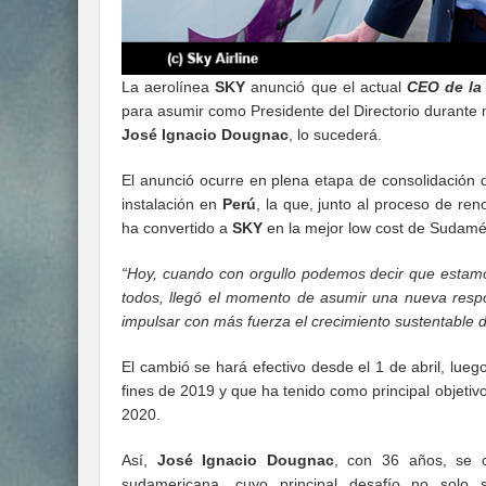
La aerolínea
SKY
anunció que el actual
CEO de la
para asumir como Presidente del Directorio durante 
José Ignacio Dougnac
, lo sucederá.
El anunció ocurre en plena etapa de consolidación 
instalación en
Perú
, la que, junto al proceso de re
ha convertido a
SKY
en la mejor low cost de Sudamé
“Hoy, cuando con orgullo podemos decir que estamo
todos, llegó el momento de asumir una nueva respo
impulsar con más fuerza el crecimiento sustentable 
El cambió se hará efectivo desde el 1 de abril, lue
fines de 2019 y que ha tenido como principal objetivo
2020.
Así,
José Ignacio Dougnac
, con 36 años, se 
sudamericana, cuyo principal desafío no solo 