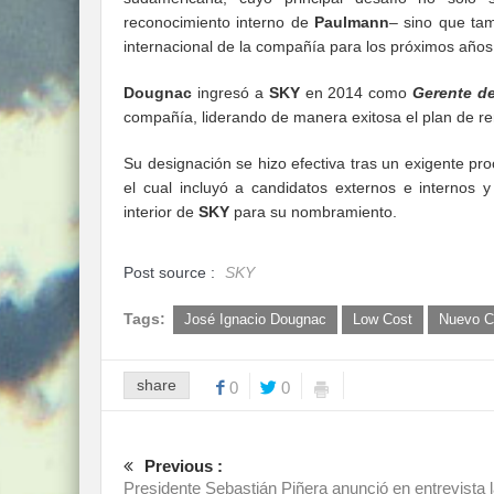
reconocimiento interno de
Paulmann
– sino que tam
internacional de la compañía para los próximos años
Dougnac
ingresó a
SKY
en 2014 como
Gerente d
compañía, liderando de manera exitosa el plan de ren
Su designación se hizo efectiva tras un exigente pr
el cual incluyó a candidatos externos e internos y
interior de
SKY
para su nombramiento.
Post source :
SKY
Tags:
José Ignacio Dougnac
Low Cost
Nuevo 
share
0
0
Previous :
Presidente Sebastián Piñera anunció en entrevista 