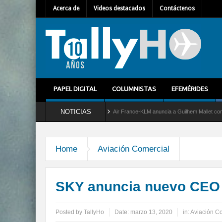
Acerca de
Videos destacados
Contáctenos
PAPEL DIGITAL
COLUMNISTAS
EFEMÉRIDES
NOTICIAS
rvicio al C-2 Greyhound
Air France-KLM anuncia a Guilhem Mallet como nuevo Direct
Home
Aviación Comercial
SKY anuncia nuevo CEO a 
Posted by
TallyHo
Date:
marzo 13, 2020
in:
Aviación C