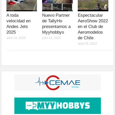
A toda
Nuevo Partner
Espectacular
velocidad en
de TallyHo
AeroShow 2022
Andes Jets
presentamos a
en el Club de
2025
Myyhobbys
Aeromodelos
de Chile
abril 14, 2025
julio 14, 2022
abril 29, 2022