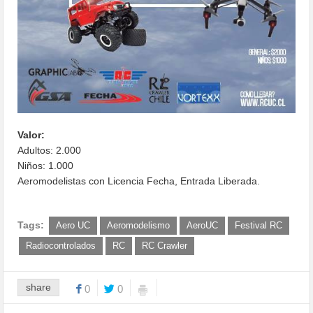
Valor:
Adultos: 2.000
Niños: 1.000
Aeromodelistas con Licencia Fecha, Entrada Liberada.
Tags:
Aero UC
Aeromodelismo
AeroUC
Festival RC
Radiocontrolados
RC
RC Crawler
share
0
0