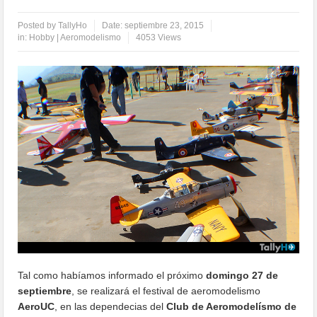
Posted by
TallyHo
Date:
septiembre 23, 2015
in:
Hobby | Aeromodelismo
4053 Views
Tal como habíamos informado el próximo
domingo 27 de
septiembre
, se realizará el festival de aeromodelismo
AeroUC
, en las dependecias del
Club de Aeromodelísmo de