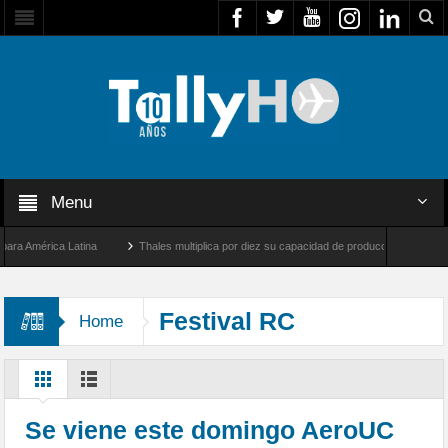
Menu
América Latina
Thales multiplica por diez su capacidad de producción de radares en 
s Ángeles y Farnborough, Reino Unido
Airbus U030 Flexrotor inicia sus operaciones
Festival RC
Home
Se viene este domingo AeroUC