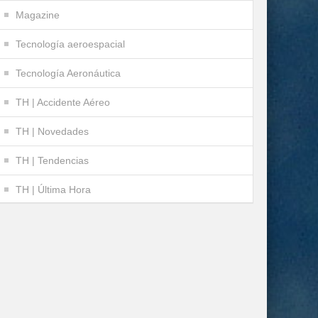
Magazine
Tecnología aeroespacial
Tecnología Aeronáutica
TH | Accidente Aéreo
TH | Novedades
TH | Tendencias
TH | Última Hora