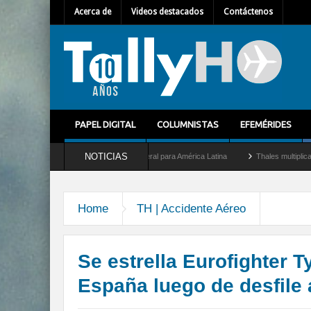
Acerca de
Videos destacados
Contáctenos
PAPEL DIGITAL
COLUMNISTAS
EFEMÉRIDES
NOTICIAS
let como nuevo Director General para América Latina
Thales multiplica por diez su
Home
TH | Accidente Aéreo
Se estrella Eurofighter T
España luego de desfile