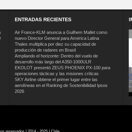
ENTRADAS RECIENTES
I
a
Air France-KLM anuncia a Guilhem Mallet como
nuevo Director General para América Latina
l
Thales multiplica por diez su capacidad de
producción de radares en Brasil
Ampliando el horizonte: Dentro del vuelo de
desarrollo más largo del A350-1000ULR
EKOLOT presentó ZEUS PHOENIX PX-100 para
operaciones tácticas y las misiones críticas
Air France-KLM anuncia a Guilhem
SKY Airline obtiene el primer lugar entre las
Mallet como nuevo Director General
aerolíneas en el Ranking de Sostenibilidad Ipsos
para América Latina
2026
s reservados | 2014 - 2025 | Chile