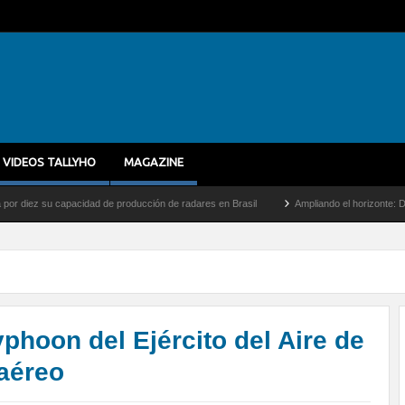
VIDEOS TALLYHO
MAGAZINE
 capacidad de producción de radares en Brasil
Ampliando el horizonte: Dentro del vu
yphoon del Ejército del Aire de
 aéreo