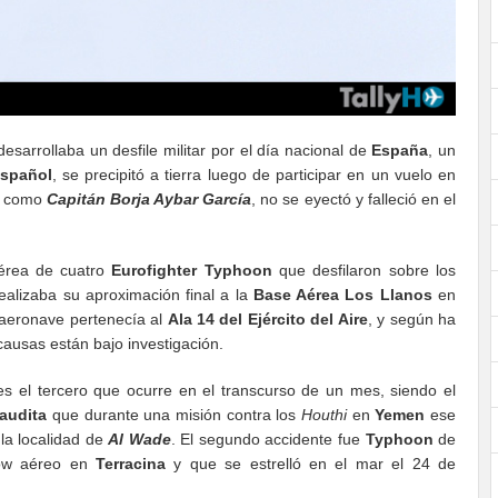
esarrollaba un desfile militar por el día nacional de
España
, un
Español
, se precipitó a tierra luego de participar en un vuelo en
do como
Capitán Borja Aybar García
, no se eyectó y falleció en el
érea de cuatro
Eurofighter Typhoon
que desfilaron sobre los
ealizaba su aproximación final a la
Base Aérea Los Llanos
en
 aeronave pertenecía al
Ala 14 del Ejército del Aire
, y según ha
 causas están bajo investigación.
s el tercero que ocurre en el transcurso de un mes, siendo el
audita
que durante una misión contra los
Houthi
en
Yemen
ese
la localidad de
Al Wade
. El segundo accidente fue
Typhoon
de
how aéreo en
Terracina
y que se estrelló en el mar el 24 de