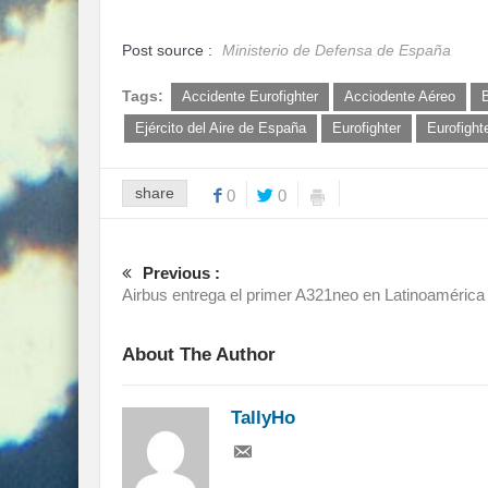
Post source :
Ministerio de Defensa de España
Tags:
Accidente Eurofighter
Acciodente Aéreo
Ejército del Aire de España
Eurofighter
Eurofight
share
0
0
Previous :
Airbus entrega el primer A321neo en Latinoamérica
About The Author
TallyHo