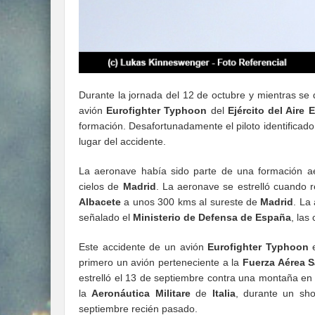
Durante la jornada del 12 de octubre y mientras se d
avión
Eurofighter Typhoon
del
Ejército del Aire 
formación. Desafortunadamente el piloto identifica
lugar del accidente.
La aeronave había sido parte de una formación a
cielos de
Madrid
. La aeronave se estrelló cuando r
Albacete
a unos 300 kms al sureste de
Madrid
. La
señalado el
Ministerio de Defensa de España
, las
Este accidente de un avión
Eurofighter Typhoon
e
primero un avión perteneciente a la
Fuerza Aérea S
estrelló el 13 de septiembre contra una montaña en 
la
Aeronáutica Militare
de
Italia
, durante un s
septiembre recién pasado.