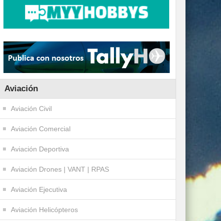
Aviación
Aviación Civil
Aviación Comercial
Aviación Deportiva
Aviación Drones | VANT | RPAS
Aviación Ejecutiva
Aviación Helicópteros