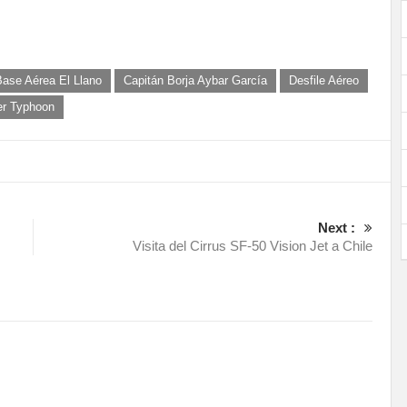
Base Aérea El Llano
Capitán Borja Aybar García
Desfile Aéreo
er Typhoon
Next :
Visita del Cirrus SF-50 Vision Jet a Chile