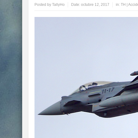
Posted by
TallyHo
Date:
octubre 12, 2017
in:
TH | Acci