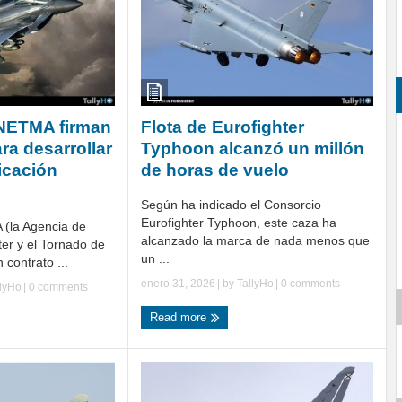
 NETMA firman
Flota de Eurofighter
ra desarrollar
Typhoon alcanzó un millón
ficación
de horas de vuelo
Según ha indicado el Consorcio
Eurofighter Typhoon, este caza ha
 (la Agencia de
alcanzado la marca de nada menos que
ter y el Tornado de
un ...
 contrato ...
enero 31, 2026
| by
TallyHo
|
0 comments
llyHo
|
0 comments
Read more