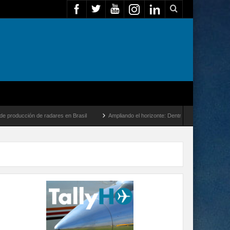
ón de radares en Brasil
Ampliando el horizonte: Dentro del vuelo de desarrollo más