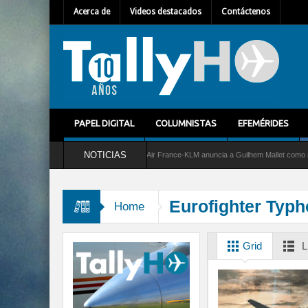
Acerca de
Videos destacados
Contáctenos
PAPEL DIGITAL
COLUMNISTAS
EFEMÉRIDES
NOTICIAS
rvicio al C-2 Greyhound
Air France-KLM anuncia a Guilhem Mallet como nuevo Direc
Eurofighter Typ
Home
Grid
L