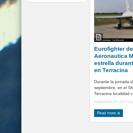
Eurofighter de
Aeronautica Mi
estrella dura
en Terracina
Durante la jornada 
septiembre, en el S
Terracina localidad c
septiembre 25, 2017
| b
Read more