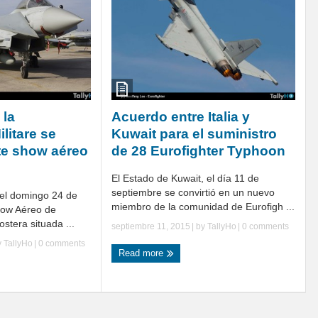
 la
Acuerdo entre Italia y
litare se
Kuwait para el suministro
nte show aéreo
de 28 Eurofighter Typhoon
El Estado de Kuwait, el día 11 de
septiembre se convirtió en un nuevo
del domingo 24 de
miembro de la comunidad de Eurofigh ...
how Aéreo de
ostera situada ...
septiembre 11, 2015
| by
TallyHo
|
0 comments
y
TallyHo
|
0 comments
Read more