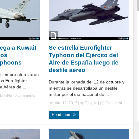
ega a Kuwait
Se estrella Eurofighter
ros
Typhoon del Ejército del
yphoons
Aire de España luego de
desfile aéreo
iciembre aterrizaron
os Eurofighter
Durante la jornada del 12 de octubre y
 Aérea de ...
mientras se desarrollaba un desfile
militar por el día nacional de ...
TallyHo
|
0 comments
octubre 12, 2017
| by
TallyHo
|
(1) Comment
Read more