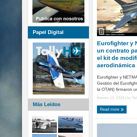
Papel Digital
Eurofighter y
un contrato pa
el kit de modi
aerodinámica
Eurofighter y NETMA
Gestión del Eurofigh
la OTAN) firmaron un
febrero 13, 2026
| by
Ta
Más Leídos
Read more