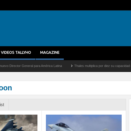
VIDEOS TALLYHO
MAGAZINE
tor General para América Latina
Thales multiplica por diez su capacidad de producci
hoon
ist