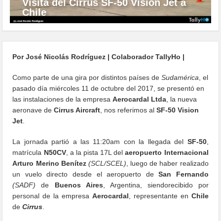
Visita del Cirrus SF-50 Vision Jet a
Chile
Por José Nicolás Rodríguez | Colaborador TallyHo |
Como parte de una gira por distintos países de
Sudamérica
, el
pasado día miércoles 11 de octubre del 2017, se presentó en
las instalaciones de la empresa
Aerocardal
Ltda
, la nueva
aeronave de
Cirrus Aircraft
, nos referimos al
SF-50 Vision
Jet
.
La jornada partió a las 11:20am con la llegada del
SF-50
,
matrícula
N50CV
, a la pista 17L del
aeropuerto Internacional
Arturo Merino Benítez
(SCL/SCEL)
, luego de haber realizado
un vuelo directo desde el aeropuerto de
San Fernando
(SADF)
de
Buenos Aires
, Argentina, siendorecibido por
personal de la empresa
Aerocardal
, representante en
Chile
de
Cirrus
.