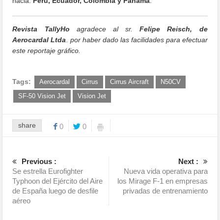
hacia:
Perú, Ecuador, Colombia y Panamá
.
Revista TallyHo
agradece al sr.
Felipe Reisch, de
Aerocardal Ltda
. por haber dado las facilidades para efectuar
este reportaje gráfico.
Tags:
Aerocardal
Cirrus
Cirrus Aircraft
N50CV
SF-50 Vision Jet
Vision Jet
share
0
0
Previous :
Next :
Se estrella Eurofighter
Nueva vida operativa para
Typhoon del Ejército del Aire
los Mirage F-1 en empresas
de España luego de desfile
privadas de entrenamiento
aéreo