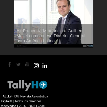
Air France-KLM anuncia a Guilhem
Thale
ra del
Mallet como nuevo Director General
capac
para América Latina
en Br
TALLLY-HO© Revista Aeronáutica
Digital© | Todos los derechos
reservados | 2014 - 2025 | Chile