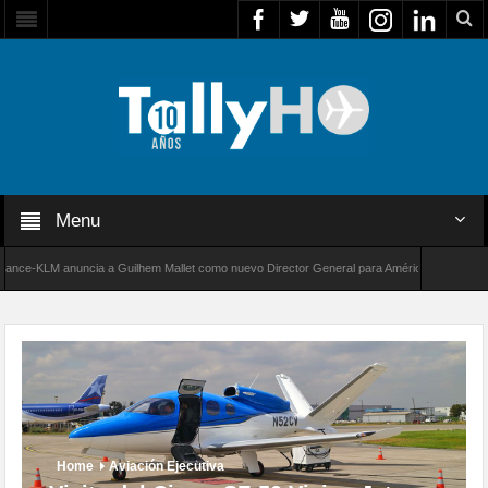
Menu
KLM anuncia a Guilhem Mallet como nuevo Director General para América Latina
Tha
Bombardier establece un nuevo récord de velocidad entre Los Ángeles y Farnborough, Rein
Home
Aviación Ejecutiva