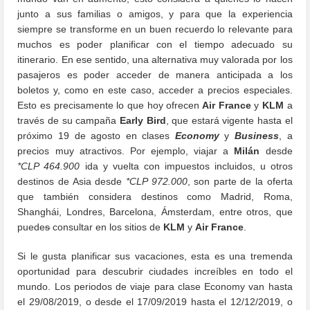
junto a sus familias o amigos, y para que la experiencia
siempre se transforme en un buen recuerdo lo relevante para
muchos es poder planificar con el tiempo adecuado su
itinerario. En ese sentido, una alternativa muy valorada por los
pasajeros es poder acceder de manera anticipada a los
boletos y, como en este caso, acceder a precios especiales.
Esto es precisamente lo que hoy ofrecen
Air France
y
KLM
a
través de su campaña
Early Bird
, que estará vigente hasta el
próximo 19 de agosto en clases
Economy
y
Business
, a
precios muy atractivos. Por ejemplo, viajar a
Milán
desde
*CLP 464.900
ida y vuelta con impuestos incluidos, u otros
destinos de Asia desde
*CLP 972.000
, son parte de la oferta
que también considera destinos como Madrid, Roma,
Shanghái, Londres, Barcelona, Ámsterdam, entre otros, que
puede
s
consultar en los sitios de
KLM
y
Air France
.
Si le gusta planificar sus vacaciones, esta es una tremenda
oportunidad para descubrir ciudades increíbles en todo el
mundo. Los periodos de viaje para clase Economy van hasta
el 29/08/2019, o desde el 17/09/2019 hasta el 12/12/2019, o