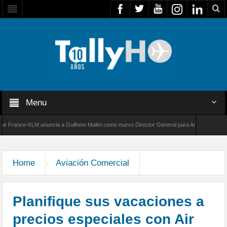
Menu
ance-KLM anuncia a Guilhem Mallet como nuevo Director General para América Latina
0 de Bombardier establece un nuevo récord de velocidad entre Los Ángeles y Farnborough,
Home
Aviación Comercial
Planifique sus vacaciones a
precios especiales con Air