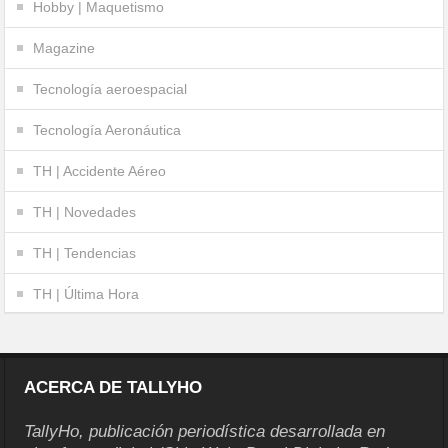
Hobby | Maquetismo
Magazine
Tecnología aeroespacial
Tecnología Aeronáutica
TH | Accidente Aéreo
TH | Novedades
TH | Tendencias
TH | Última Hora
ACERCA DE TALLYHO
TallyHo, publicación periodística desarrollada en