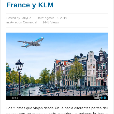
France y KLM
Posted by
TallyHo
Date:
agosto 16, 2019
in:
Aviación Comercial
1448 Views
Los turistas que viajan desde
Chile
hacia diferentes partes del
mundo van en aumento; esto considera a quienes lo hacen