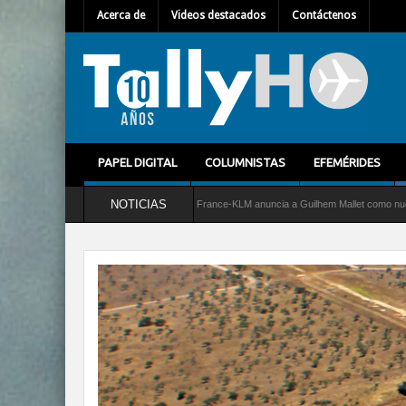
Acerca de
Videos destacados
Contáctenos
PAPEL DIGITAL
COLUMNISTAS
EFEMÉRIDES
NOTICIAS
2 Greyhound
Air France-KLM anuncia a Guilhem Mallet como nuevo Director General 