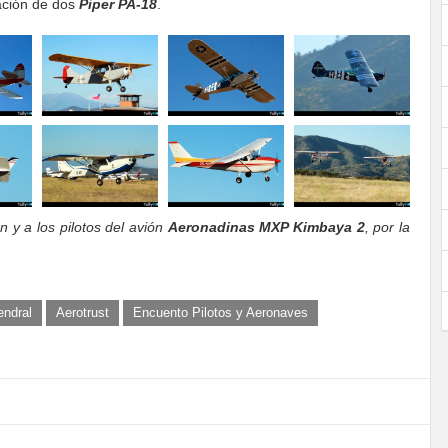
ación de dos
Piper PA-18
.
n y a los pilotos del avión
Aeronadinas MXP Kimbaya 2
, por la
endral
Aerotrust
Encuento Pilotos y Aeronaves