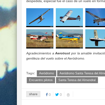
despedida, especial fue el caso de un vuelo en form
Agradecimientos a
Aerotrust
por la amable invitació
gentileza del vuelo sobre el Aeródromo.
Tags:
Aeródromo
Aeródromo Santa Teresa del Alm
Encuentro pilotos
Santa Teresa del Almendral
share
0
0