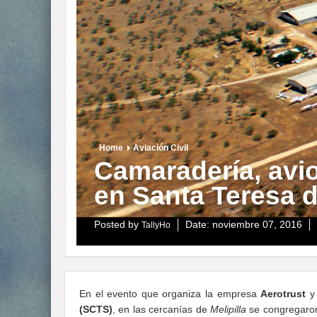
Home
Aviación Civil
Camaradería, avio
en Santa Teresa 
Posted by
Date:
noviembre 07, 2016
TallyHo
En el evento que organiza la empresa
Aerotrust
y 
(SCTS)
, en las cercanías de
Melipilla
se congregaron