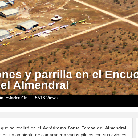
nes y parrilla en el Encue
del Almendral
in:
5516 Views
Aviación Civil
que se realizó en el
Aeródromo Santa Teresa del Almendral
 en un ambiente de camaradería varios pilotos con sus aviones