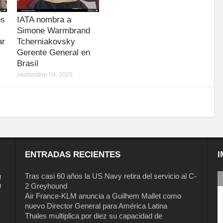
os
IATA nombra a
Simone Warmbrand
ar
Tcherniakovsky
Gerente General en
Brasil
septiembre 04, 2025
ENTRADAS RECIENTES
I
a
Tras casi 60 años la US Navy retira del servicio al C-
2 Greyhound
l
Air France-KLM anuncia a Guilhem Mallet como
nuevo Director General para América Latina
Thales multiplica por diez su capacidad de