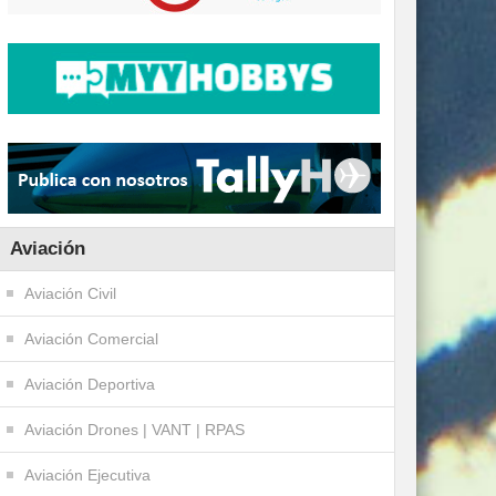
Aviación
Aviación Civil
Aviación Comercial
Aviación Deportiva
Aviación Drones | VANT | RPAS
Aviación Ejecutiva