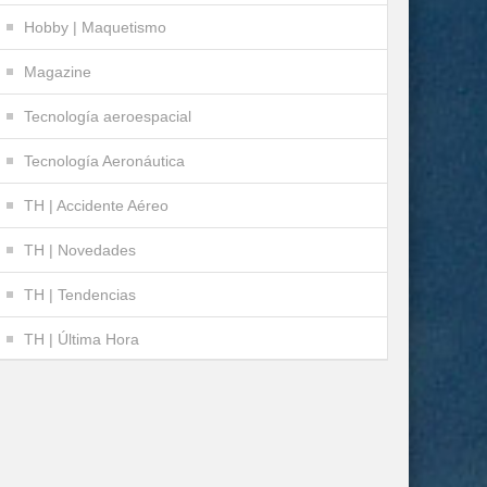
Hobby | Maquetismo
Magazine
Tecnología aeroespacial
Tecnología Aeronáutica
TH | Accidente Aéreo
TH | Novedades
TH | Tendencias
TH | Última Hora