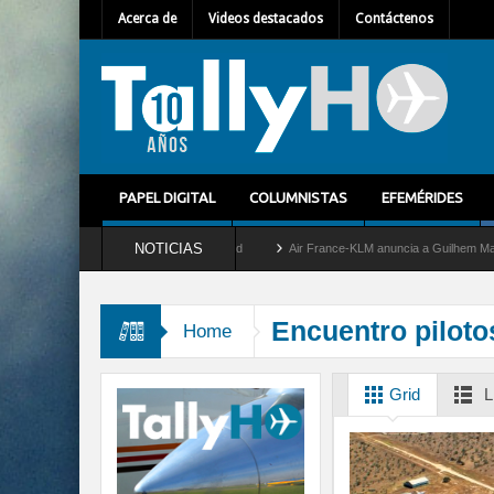
Acerca de
Videos destacados
Contáctenos
PAPEL DIGITAL
COLUMNISTAS
EFEMÉRIDES
NOTICIAS
retira del servicio al C-2 Greyhound
Air France-KLM anuncia a Guilhem Mallet como
Encuentro piloto
Home
Grid
L