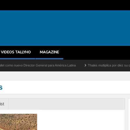
VIDEOS TALLYHO
MAGAZINE
 nuevo Director General para América Latina
Thales multiplica por diez su capacida
s
ist