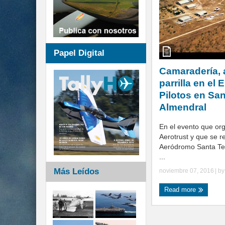
Papel Digital
Camaradería, 
parrilla en el
Pilotos en San
Almendral
En el evento que or
Aerotrust y que se re
Aeródromo Santa Te
...
Más Leídos
noviembre 07, 2016
| b
Read more