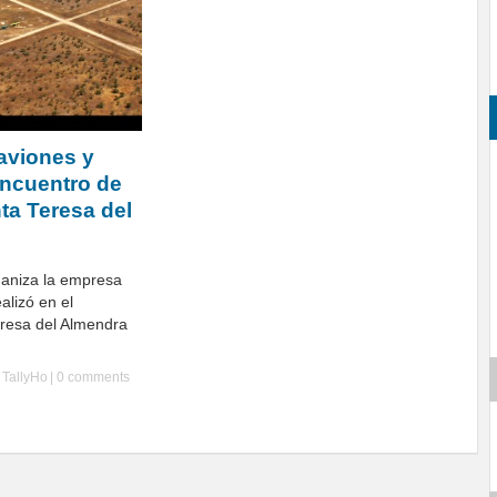
aviones y
 Encuentro de
ta Teresa del
ganiza la empresa
alizó en el
resa del Almendra
y
TallyHo
|
0 comments