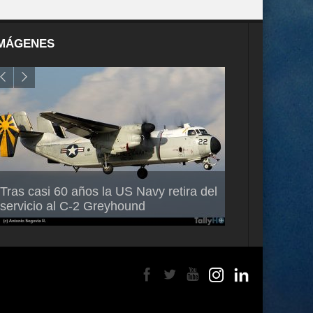
MÁGENES
Air France-KLM anuncia a Guilhem
Thales multipl
Tras casi 60 años la US Navy retira del
Mallet como nuevo Director General
capacidad de 
servicio al C-2 Greyhound
para América Latina
en Brasil