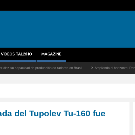
VIDEOS TALLYHO
MAGAZINE
cidad de producción de radares en Brasil
Ampliando el horizonte: Dentro del vuelo d
da del Tupolev Tu-160 fue