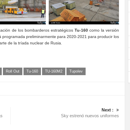
icación de los bombarderos estratégicos
Tu-160
como la versión
stá programada preliminarmente para 2020-2021 para producir los
rte de la tríada nuclear de Rusia.
Roll Out
Tu-160
TU-160M2
Tupolev
Next :
as
Sky estrenó nuevos uniformes