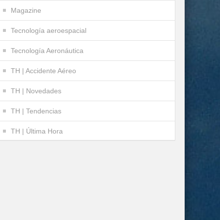
Magazine
Tecnología aeroespacial
Tecnología Aeronáutica
TH | Accidente Aéreo
TH | Novedades
TH | Tendencias
TH | Última Hora