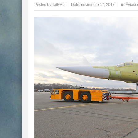
Posted by
TallyHo
Date:
noviembre 17, 2017
in:
Aviació