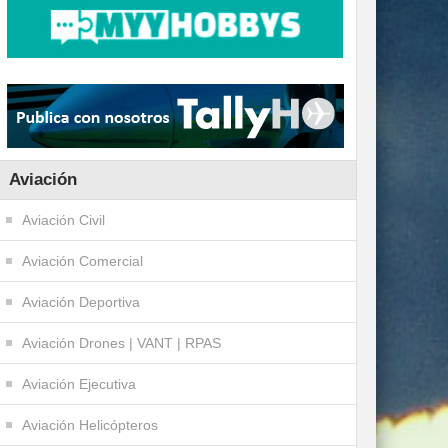
Aviación
Aviación Civil
Aviación Comercial
Aviación Deportiva
Aviación Drones | VANT | RPAS
Aviación Ejecutiva
Aviación Helicópteros