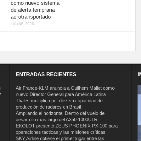
como nuevo sistema
de alerta temprana
aerotransportado
julio 08, 2026
ENTRADAS RECIENTES
I
a
Air France-KLM anuncia a Guilhem Mallet como
nuevo Director General para América Latina
l
Thales multiplica por diez su capacidad de
producción de radares en Brasil
Ampliando el horizonte: Dentro del vuelo de
desarrollo más largo del A350-1000ULR
EKOLOT presentó ZEUS PHOENIX PX-100 para
operaciones tácticas y las misiones críticas
Air France-KLM anuncia a Guilhem
SKY Airline obtiene el primer lugar entre las
Mallet como nuevo Director General