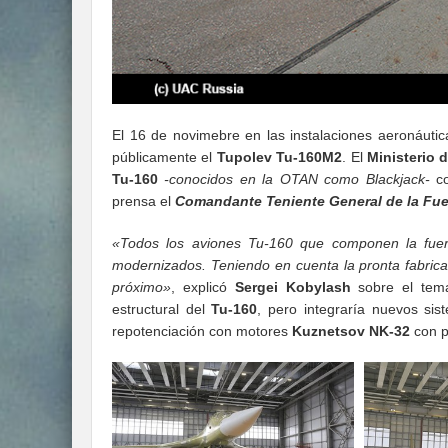
El 16 de novimebre en las instalaciones aeronáutic
públicamente el
Tupolev Tu-160M2
. El
Ministerio 
Tu-160
-conocidos en la OTAN como Blackjack-
co
prensa el
Comandante Teniente General de la Fue
«Todos los aviones Tu-160 que componen la fue
modernizados. Teniendo en cuenta la pronta fabrica
próximo»
, explicó
Sergei Kobylash
sobre el tema
estructural del
Tu-160
, pero integraría nuevos si
repotenciación con motores
Kuznetsov NK-32
con p