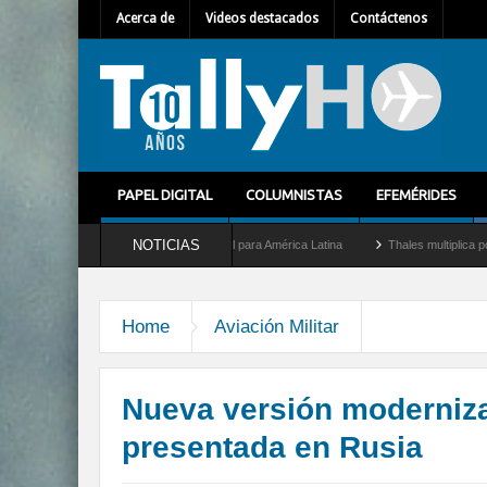
Acerca de
Videos destacados
Contáctenos
PAPEL DIGITAL
COLUMNISTAS
EFEMÉRIDES
NOTICIAS
como nuevo Director General para América Latina
Thales multiplica por diez su capa
Home
Aviación Militar
Nueva versión moderniza
presentada en Rusia