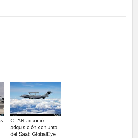
es
OTAN anunció
adquisición conjunta
del Saab GlobalEye