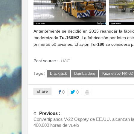
Anteriormente se decidió en 2015 reanudar la fabr
modernizada
Tu-160M2
. La fabricación por lotes e
primeros 50 aviones. El avión
Tu-160
se considera pa
Post source :
UAC
Tags:
Blackjack
Bombardero
Kuznetsov NK-32
share
0
0
Previous :
Convertiplanos V-22 Osprey de EE.UU. alcanzan l
400.000 horas de vuelo