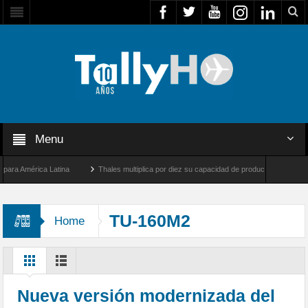
Menu
 América Latina
Thales multiplica por diez su capacidad de producción de radares en
os Ángeles y Farnborough, Reino Unido
Airbus U030 Flexrotor inicia sus operacione
TU-160M2
Home
Nueva versión modernizada del