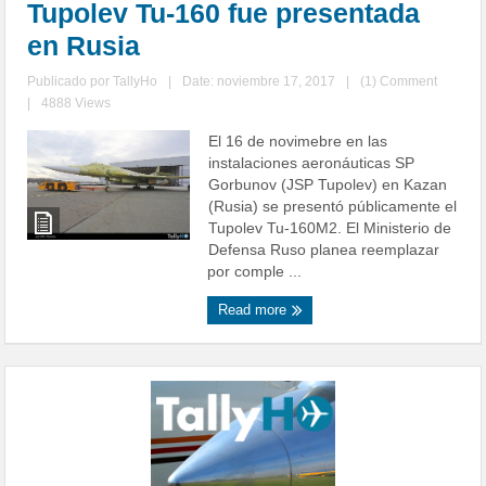
Tupolev Tu-160 fue presentada
en Rusia
Publicado por
TallyHo
|
Date: noviembre 17, 2017
|
(1) Comment
|
4888 Views
El 16 de novimebre en las
instalaciones aeronáuticas SP
Gorbunov (JSP Tupolev) en Kazan
(Rusia) se presentó públicamente el
Tupolev Tu-160M2. El Ministerio de
Defensa Ruso planea reemplazar
por comple ...
Read more