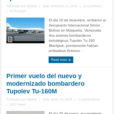
Publicado por
TallyHo
|
Date: diciembre 11, 2018
|
(1) Comment
|
4155 Views
El día 10 de diciembre, arribaron al
Aeropuerto Internacional Simón
Bolívar en Maiquetía, Venezuela
dos aviones bombarderos
estratégicos Tupolev Tu-160
Blackjack; previamente habían
arribadoun Antonov ...
Read more
Primer vuelo del nuevo y
modernizado bombardero
Tupolev Tu-160M
Publicado por
TallyHo
|
Date: enero 29, 2018
|
0 commentarios
|
3621 Views
El día 25 de enero, el presidente