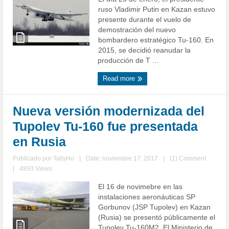
ruso Vladimir Putin en Kazan estuvo
presente durante el vuelo de
demostración del nuevo
bombardero estratégico Tu-160. En
2015, se decidió reanudar la
producción de T ...
Read more
Nueva versión modernizada del
Tupolev Tu-160 fue presentada
en Rusia
Publicado por
TallyHo
|
Date: noviembre 17, 2017
|
(1) Comment
|
4893 Views
El 16 de novimebre en las
instalaciones aeronáuticas SP
Gorbunov (JSP Tupolev) en Kazan
(Rusia) se presentó públicamente el
Tupolev Tu-160M2. El Ministerio de