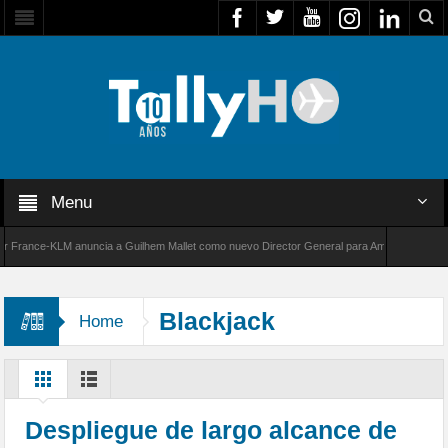
Menu
nce-KLM anuncia a Guilhem Mallet como nuevo Director General para América Latina
 de Bombardier establece un nuevo récord de velocidad entre Los Ángeles y Farnborough, 
Blackjack
Home
Despliegue de largo alcance de