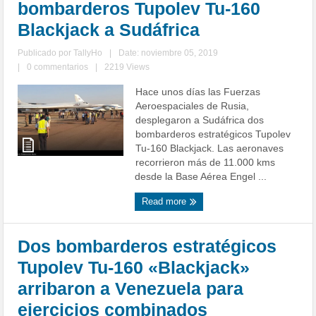
bombarderos Tupolev Tu-160
Blackjack a Sudáfrica
Publicado por
TallyHo
|
Date: noviembre 05, 2019
|
0 commentarios
|
2219 Views
Hace unos días las Fuerzas
Aeroespaciales de Rusia,
desplegaron a Sudáfrica dos
bombarderos estratégicos Tupolev
Tu-160 Blackjack. Las aeronaves
recorrieron más de 11.000 kms
desde la Base Aérea Engel ...
Read more
Dos bombarderos estratégicos
Tupolev Tu-160 «Blackjack»
arribaron a Venezuela para
ejercicios combinados