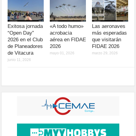
Exitosa jornada
«A todo humo»
Las aeronaves
“Open Day”
acrobacia
más esperadas
2026 en el Club
aérea en FIDAE
que visitarán
de Planeadores
2026
FIDAE 2026
de Vitacura
mayo 01, 2026
marzo 29, 2026
junio 11, 2026