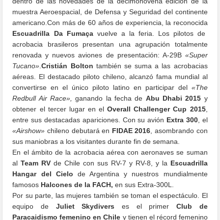
dentro de las novedades de la decimonovena edición de la
muestra Aeroespacial, de Defensa y Seguridad del continente
americano.Con más de 60 años de experiencia, la reconocida
Escuadrilla Da
Fumaça
vuelve a la feria. Los pilotos de
acrobacia brasileros presentan una agrupación totalmente
renovada y nuevos aviones de presentación: A-29B
«Super
Tucano»
.
Cristián Bolton
también se suma a las acrobacias
aéreas. El destacado piloto chileno, alcanzó fama mundial al
convertirse en el único piloto latino en participar del
«The
Redbull Air Race»,
ganando la fecha de
Abu Dhabi 2015
y
obtener el tercer lugar en el
Overall Challenger Cup 2015
,
entre sus destacadas apariciones. Con su avión
Extra 300
, el
«Airshow»
chileno debutará en
FIDAE 2016
, asombrando con
sus maniobras a los visitantes durante fin de semana.
En el ámbito de la acrobacia aérea con aeronaves se suman
al
Team RV
de Chile con sus RV-7 y RV-8, y la
Escuadrilla
Hangar del Cielo
de Argentina y nuestros mundialmente
famosos
Halcones de la FACH,
en sus Extra-300L.
Por su parte, las mujeres también se toman el espectáculo. El
equipo de
Juliet Skydivers
es el primer
Club de
Paracaidismo femenino en Chile
y tienen el récord femenino