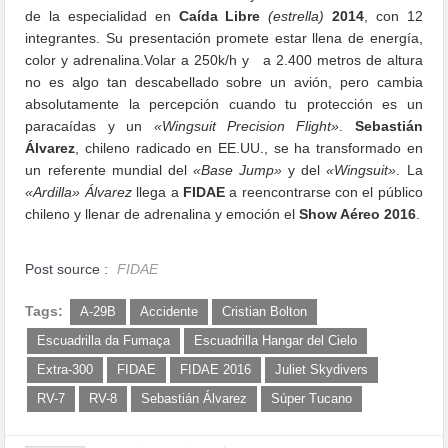
de la especialidad en
Caída Libre
(estrella)
2014
, con 12
integrantes. Su presentación promete estar llena de energía,
color y adrenalina.Volar a 250k/h y a 2.400 metros de altura
no es algo tan descabellado sobre un avión, pero cambia
absolutamente la percepción cuando tu protección es un
paracaídas y un
«Wingsuit Precision Flight»
.
Sebastián
Álvarez
, chileno radicado en EE.UU., se ha transformado en
un referente mundial del
«Base Jump»
y del
«Wingsuit»
. La
«Ardilla»
Álvarez
llega a
FIDAE
a reencontrarse con el público
chileno y llenar de adrenalina y emoción el
Show Aéreo 2016
.
Post source :
FIDAE
Tags:
A-29B
Accidente
Cristian Bolton
Escuadrilla da Fumaça
Escuadrilla Hangar del Cielo
Extra-300
FIDAE
FIDAE 2016
Juliet Skydivers
RV-7
RV-8
Sebastián Álvarez
Súper Tucano