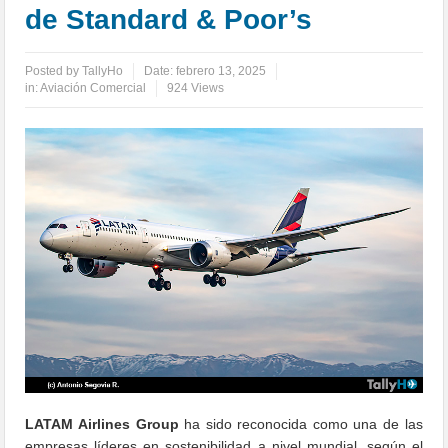
de Standard & Poor’s
Posted by
TallyHo
Date:
febrero 13, 2025
in:
Aviación Comercial
924 Views
LATAM Airlines Group
ha sido reconocida como una de las
empresas líderes en sostenibilidad a nivel mundial, según el