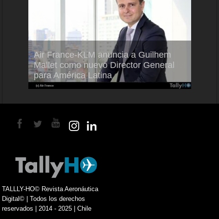
Air France-KLM anuncia a Guilhem
Thale
ra del
Mallet como nuevo Director General
capac
para América Latina
en Br
TALLLY-HO© Revista Aeronáutica
Digital© | Todos los derechos
reservados | 2014 - 2025 | Chile