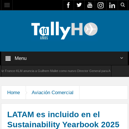
Menu
ance-KLM anuncia a Guilhem Mallet como nuevo Director General para América Latina
0 de Bombardier establece un nuevo récord de velocidad entre Los Ángeles y Farnborough,
Home
Aviación Comercial
LATAM es incluido en el
Sustainability Yearbook 2025