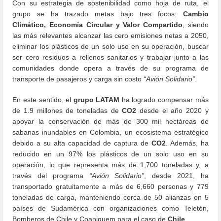
Con su estrategia de sostenibilidad como hoja de ruta, el
grupo se ha trazado metas bajo tres focos:
Cambio
Climático, Economía Circular y Valor Compartido
, siendo
las más relevantes alcanzar las cero emisiones netas a 2050,
eliminar los plásticos de un solo uso en su operación, buscar
ser cero residuos a rellenos sanitarios y trabajar junto a las
comunidades donde opera a través de su programa de
transporte de pasajeros y carga sin costo
“Avión Solidario”
.
En este sentido, el
grupo LATAM
ha logrado compensar más
de 1.9 millones de toneladas de
CO2
desde el año 2020 y
apoyar la conservación de más de 300 mil hectáreas de
sabanas inundables en Colombia, un ecosistema estratégico
debido a su alta capacidad de captura de
CO2
. Además, ha
reducido en un 97% los plásticos de un solo uso en su
operación, lo que representa más de 1,700 toneladas y, a
través del programa
“Avión Solidario”
, desde 2021, ha
transportado gratuitamente a más de 6,660 personas y 779
toneladas de carga, manteniendo cerca de 50 alianzas en 5
países de Sudamérica con organizaciones como Teletón,
Bomberos de Chile y Coaniquem para el caso de
Chile
.