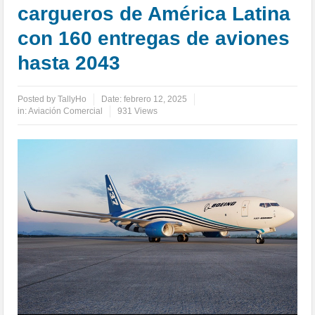
cargueros de América Latina
con 160 entregas de aviones
hasta 2043
Posted by
TallyHo
Date:
febrero 12, 2025
in:
Aviación Comercial
931 Views