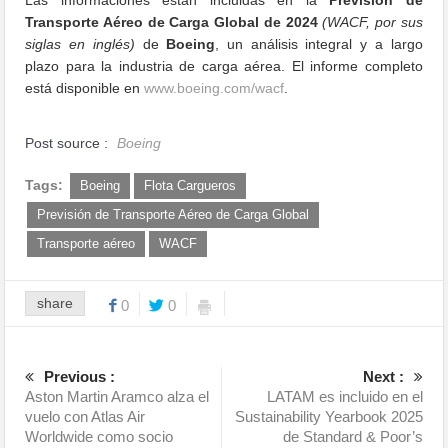
Transporte Aéreo de Carga Global de 2024
(WACF, por sus
siglas en inglés)
de
Boeing
, un análisis integral y a largo
plazo para la industria de carga aérea. El informe completo
está disponible en
www.boeing.com/wacf
.
Post source :
Boeing
Tags:
Boeing
Flota Cargueros
Previsión de Transporte Aéreo de Carga Global
Transporte aéreo
WACF
share
0
0
Previous :
Next :
Aston Martin Aramco alza el
LATAM es incluido en el
vuelo con Atlas Air
Sustainability Yearbook 2025
Worldwide como socio
de Standard & Poor’s