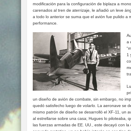
modificación para la configuración de biplaza a mon
carenados al tren de aterrizaje, le añadió un leve án
a todo lo anterior se suma que el avión fue pulido 
performance.
Au
a 
“m
1 
co
me
tr
Lu
pr
un diseño de avión de combate, sin embargo, no impr
quedó satisfecho luego de volarlo. La aeronave se de
mismo patrón de diseño se desarrolló el XF-11, un av
al estrellarse sobre una casa; Hugues lo piloteaba, 
las fuerzas armadas de EE. UU., este decayó con la 