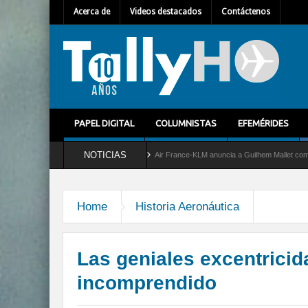
Acerca de
Videos destacados
Contáctenos
PAPEL DIGITAL
COLUMNISTAS
EFEMÉRIDES
NOTICIAS
icio al C-2 Greyhound
Air France-KLM anuncia a Guilhem Mallet como nuevo Director
Home
Historia Aeronáutica
Las geniales excentricid
incomprendido