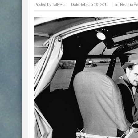
Posted by
TallyHo
Date:
febrero 19, 2015
in:
Historia A