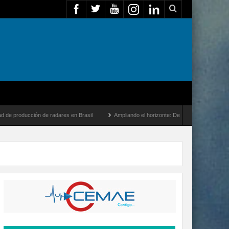
 de radares en Brasil
Ampliando el horizonte: Dentro del vuelo de desarrollo más la