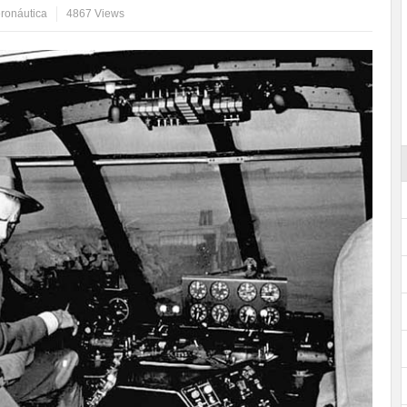
eronáutica
4867 Views