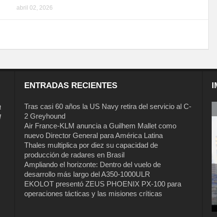
abril 02, 2026
ENTRADAS RECIENTES
I
a
Tras casi 60 años la US Navy retira del servicio al C-
2 Greyhound
l
Air France-KLM anuncia a Guilhem Mallet como
nuevo Director General para América Latina
Thales multiplica por diez su capacidad de
producción de radares en Brasil
Ampliando el horizonte: Dentro del vuelo de
desarrollo más largo del A350-1000ULR
EKOLOT presentó ZEUS PHOENIX PX-100 para
Tras casi 60 años la US Navy retira del
operaciones tácticas y las misiones críticas
servicio al C-2 Greyhound