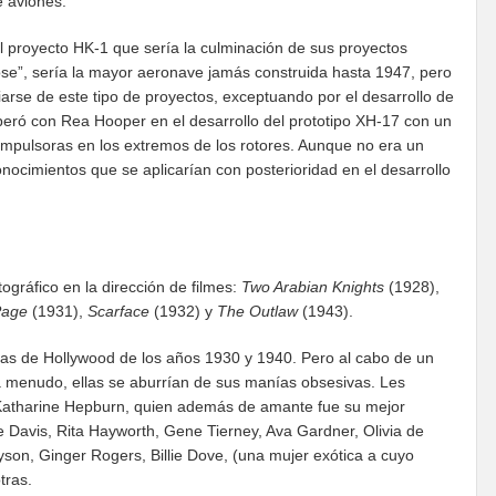
e aviones.
 proyecto HK-1 que sería la culminación de sus proyectos
se”, sería la mayor aeronave jamás construida hasta 1947, pero
rse de este tipo de proyectos, exceptuando por el desarrollo de
peró con Rea Hooper en el desarrollo del prototipo XH-17 con un
 impulsoras en los extremos de los rotores. Aunque no era un
nocimientos que se aplicarían con posterioridad en el desarrollo
gráfico en la dirección de filmes:
Two Arabian Knights
(1928),
Page
(1931),
Scarface
(1932) y
The Outlaw
(1943).
as de Hollywood de los años 1930 y 1940. Pero al cabo de un
a menudo, ellas se aburrían de sus manías obsesivas. Les
 Katharine Hepburn, quien además de amante fue su mejor
Davis, Rita Hayworth, Gene Tierney, Ava Gardner, Olivia de
son, Ginger Rogers, Billie Dove, (una mujer exótica a cuyo
tras.