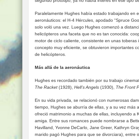
segundo prototipo, ya no había interés en ese tipo d
Paralelamente Hughes había estado trabajando en el
aeronáuticos: el H-4 Hércules, apodado “Spruce Goo
solo voló una vez. Luego Hughes comenzó a distancia
helicópteros una faceta que no es tan conocida: coo
motor de ciclo caliente, consistente en unas toberas
concepto muy eficiente, se obtuvieron importantes co
de helicópteros.
Más allá de la aeronáutica
Hughes es recordado también por su trabajo cinemato
The Racket
(1928),
Hell’s Angels
(1930),
The Front 
En su vida privada, se relacionó con numerosas dam
tiempo, Hughes se aburría de ellas, y a su vez más 
ofreció matrimonio a muchas de ellas, incluyendo a
amiga. Entre sus romances puede nombrarse a Bette 
Havilland, Yvonne DeCarlo, Jane Greer, Kathryn Gray
marido pagó Hughes para que se divorciara), entre o