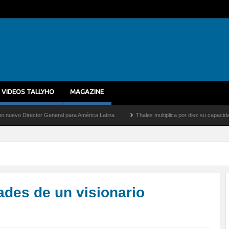
VIDEOS TALLYHO
MAGAZINE
 General para América Latina
Thales multiplica por diez su capacidad de producción
ades de un visionario