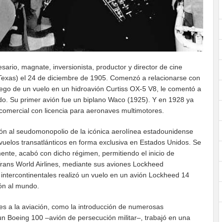
esario, magnate, inversionista, productor y director de cine
xas) el 24 de diciembre de 1905. Comenzó a relacionarse con
uego de un vuelo en un hidroavión Curtiss OX-5 V8, le comentó a
o. Su primer avión fue un biplano Waco (1925). Y en 1928 ya
 comercial con licencia para aeronaves multimotores.
ión al seudomonopolio de la icónica aerolínea estadounidense
 vuelos transatlánticos en forma exclusiva en Estados Unidos. Se
lmente, acabó con dicho régimen, permitiendo el inicio de
 Trans World Airlines, mediante sus aviones Lockheed
s intercontinentales realizó un vuelo en un avión Lockheed 14
ón al mundo.
es a la aviación, como la introducción de numerosas
un Boeing 100 –avión de persecución militar–, trabajó en una