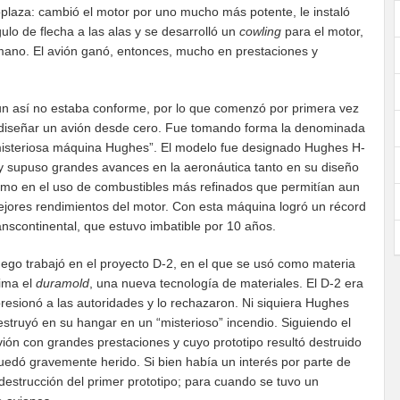
oplaza: cambió el motor por uno mucho más potente, le instaló
gulo de flecha a las alas y se desarrolló un
cowling
para el motor,
a mano. El avión ganó, entonces, mucho en prestaciones y
n así no estaba conforme, por lo que comenzó por primera vez
diseñar un avión desde cero. Fue tomando forma la denominada
isteriosa máquina Hughes”. El modelo fue designado Hughes H-
y supuso grandes avances en la aeronáutica tanto en su diseño
mo en el uso de combustibles más refinados que permitían aun
jores rendimientos del motor. Con esta máquina logró un récord
anscontinental, que estuvo imbatible por 10 años.
ego trabajó en el proyecto D-2, en el que se usó como materia
ima el
duramold
, una nueva tecnología de materiales. El D-2 era
esionó a las autoridades y lo rechazaron. Ni siquiera Hughes
struyó en su hangar en un “misterioso” incendio. Siguiendo el
ión con grandes prestaciones y cuyo prototipo resultó destruido
quedó gravemente herido. Si bien había un interés por parte de
destrucción del primer prototipo; para cuando se tuvo un