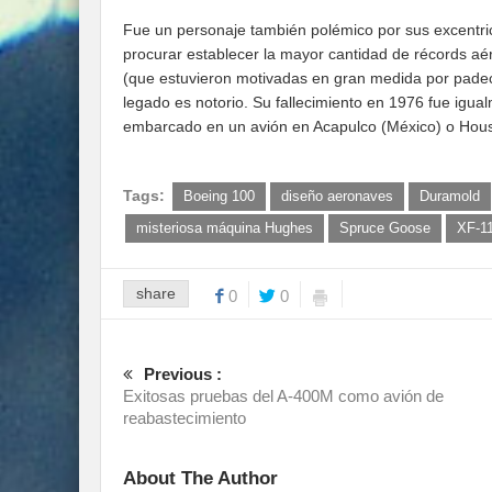
Fue un personaje también polémico por sus excentri
procurar establecer la mayor cantidad de récords a
(que estuvieron motivadas en gran medida por padec
legado es notorio. Su fallecimiento en 1976 fue igua
embarcado en un avión en Acapulco (México) o Houston
Tags:
Boeing 100
diseño aeronaves
Duramold
misteriosa máquina Hughes
Spruce Goose
XF-1
share
0
0
Previous :
Exitosas pruebas del A-400M como avión de
reabastecimiento
About The Author