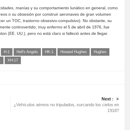
cidades, manías y su comportamiento lunático en general, como
éreos o su obsesión por construir aeronaves de gran volumen
er un TOC, trastorno obsesivo-compulsivo). No obstante, su
lmente controvertido; muy enfermo el 5 de abril de 1976, fue
 (EE. UU.), pero no está claro si falleció antes de llegar.
H-1
Hell's Angels
HK-1
Howard Hughes
Hughes
1
XH-17
Next :
¿Vehículos aéreos no tripulados, surcando los cielos en
1918?