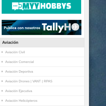
Aviación
Aviación Civil
Aviación Comercial
Aviación Deportiva
Aviación Drones | VANT | RPAS
Aviación Ejecutiva
Aviación Helicópteros