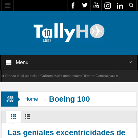
Menu
rance-KLM anuncia a Guilhem Mallet como nuevo Director General para América Latina
000 de Bombardier establece un nuevo récord de velocidad entre Los Ángeles y Farnborough
Boeing 100
Home
Las geniales excentricidades de