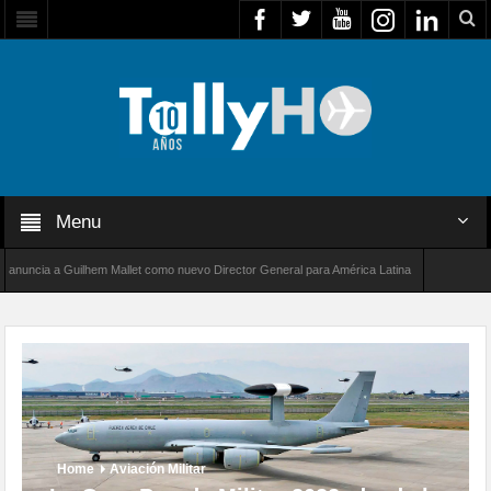
Menu
uilhem Mallet como nuevo Director General para América Latina
Thales multiplica p
blece un nuevo récord de velocidad entre Los Ángeles y Farnborough, Reino Unido
Home
Aviación Militar