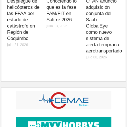
Despliegue de
Conociendo lo
OTAN anunció
helicópteros de
que es la fase
adquisición
las FFAA por
FAM/FIT en
conjunta del
estado de
Salitre 2026
Saab
catástrofe en
GlobalEye
julio 13, 2026
Región de
como nuevo
Coquimbo
sistema de
alerta temprana
julio 21, 2026
aerotransportado
julio 08, 2026