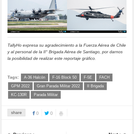
TallyHo expresa su agradecimiento a la Fuerza Aérea de Chile
y al personal de la II° Brigada Aérea de Santiago, por darnos
la posibilidad de realizar este reportaje gráfico.
Tags:
A-36 Halcón
F-16 Block 50
F-5E
FACH
GPM 2022
Gran Parada Militar 2022
II Brigada
KC-130R
Parada Militar
share
0
0