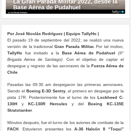
La Gran Parada Militar 2022, desde la
Base Aérea de Pudahuel
Por José Nicolás Rodríguez | Equipo TallyHo |
El pasado 19 de septiembre del 2022, se realizó una nueva
versión de la tradicional
Gran Parada Militar.
Por tal motivo,
TallyHo
fue invitado a la
Base Aérea de Pudahuel
(II°
Brigada Aérea de Santiago)
. Con el objetivo de captar el
despegue y regreso de las aeronaves de la
Fuerza Aérea de
Chile
.
Pasadas las 09:30 am despegaron las primeras aeronaves.
Siendo el
Boeing E-3D Sentry
, el primero en despegar por la
pista 17R. Posteriormente fue el turno de los
Lockheed C-
130H
y
KC-130R Hercules
y del
Boeing KC-135E
Stratotanker
.
Minutos después, fue el turno de los aviones de combate de la
FACH
. Estuvieron presentes los
A-36 Halcón II “Toqui”