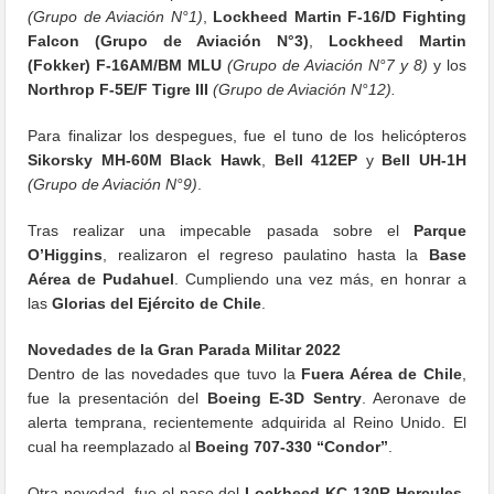
(Grupo de Aviación N°1)
,
Lockheed Martin F-16/D Fighting
Falcon
(Grupo de Aviación N°3)
,
Lockheed Martin
(
Fokker) F-16AM/BM MLU
(Grupo de Aviación N°7 y 8)
y los
Northrop F-5E/F Tigre III
(Grupo de Aviación N°12).
Para finalizar los despegues, fue el tuno de los helicópteros
Sikorsky MH-60M Black Hawk
,
Bell 412EP
y
Bell UH-1H
(Grupo de Aviación N°9)
.
Tras realizar una impecable pasada sobre el
Parque
O’Higgins
, realizaron el regreso paulatino hasta la
Base
Aérea de Pudahuel
. Cumpliendo una vez más, en honrar a
las
Glorias del Ejército de Chile
.
Novedades de la Gran Parada Militar 2022
Dentro de las novedades que tuvo la
Fuera Aérea de Chile
,
fue la presentación del
Boeing E-3D Sentry
. Aeronave de
alerta temprana, recientemente adquirida al Reino Unido. El
cual ha reemplazado al
Boeing 707-330 “Condor”
.
Otra novedad, fue el paso del
Lockheed KC-130R Hercules
.