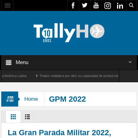
Menu
érica Latina
Thales multiplica por diez su capacidad de producción de radares en Br
Ángeles y Farnborough, Reino Unido
Airbus U030 Flexrotor inicia sus operaciones c
GPM 2022
Home
La Gran Parada Militar 2022,