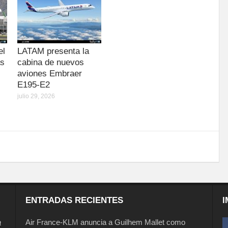
el
LATAM presenta la
as
cabina de nuevos
aviones Embraer
E195-E2
julio 29, 2026
ENTRADAS RECIENTES
I
a
Air France-KLM anuncia a Guilhem Mallet como