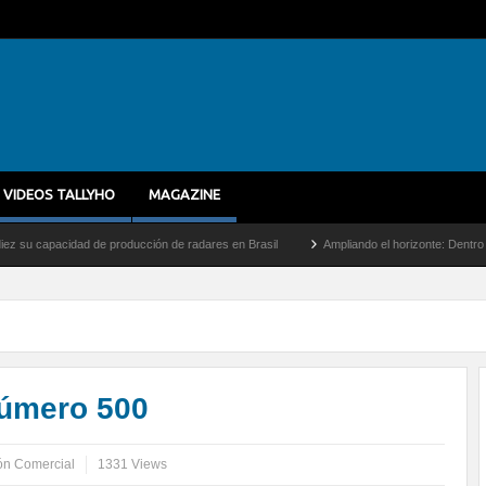
VIDEOS TALLYHO
MAGAZINE
dad de producción de radares en Brasil
Ampliando el horizonte: Dentro del vuelo de 
número 500
ón Comercial
1331 Views