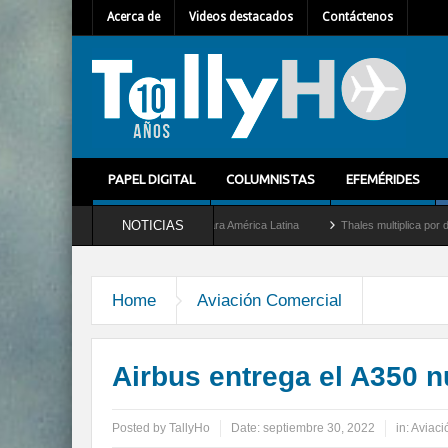
Acerca de
Videos destacados
Contáctenos
PAPEL DIGITAL
COLUMNISTAS
EFEMÉRIDES
NOTICIAS
mo nuevo Director General para América Latina
Thales multiplica por diez su capaci
Home
Aviación Comercial
Airbus entrega el A350 
Posted by
TallyHo
Date:
septiembre 30, 2022
in:
Aviaci