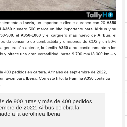
cientemente a
Iberia
, un importante cliente europeo con 20
A350
el
A350
número 500 marca un hito importante para
Airbus
y su
50-900
, el
A350-1000
y el carguero más nuevo de
Airbus
, el
nos de consumo de combustible y emisiones de
CO2
y un 50%
 generación anterior, la familia
A350
atrae continuamente a los
o y ofrece una gran versatilidad: hasta 9.700 mn/18.000 km – y
e 400 pedidos en cartera. A finales de septiembre de 2022,
un avión para
Iberia
. Con este hito, la
Familia A350
continúa
.
ás de 900 rutas y más de 400 pedidos
tiembre de 2022, Airbus celebra la
ado a la aerolínea Iberia