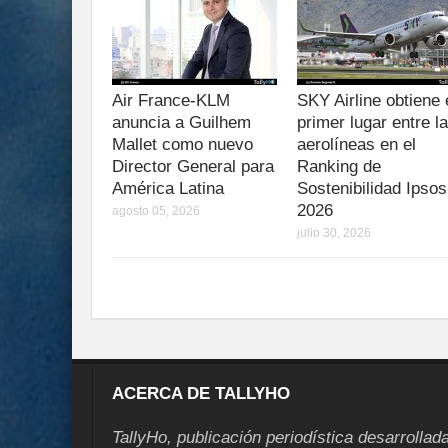
Air France-KLM
SKY Airline obtiene 
anuncia a Guilhem
primer lugar entre l
Mallet como nuevo
aerolíneas en el
Director General para
Ranking de
América Latina
Sostenibilidad Ipsos
2026
agosto 05, 2026
julio 30, 2026
ACERCA DE TALLYHO
TallyHo, publicación periodística desarrollad