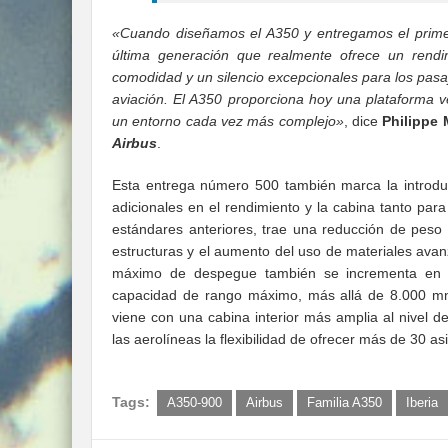
«Cuando diseñamos el A350 y entregamos el prime
última generación que realmente ofrece un rendi
comodidad y un silencio excepcionales para los pasaj
aviación. El A350 proporciona hoy una plataforma ver
un entorno cada vez más complejo»
, dice
Philippe
Airbus
.
Esta entrega número 500 también marca la introd
adicionales en el rendimiento y la cabina tanto para
estándares anteriores, trae una reducción de peso
estructuras y el aumento del uso de materiales av
máximo de despegue también se incrementa en 
capacidad de rango máximo, más allá de 8.000 mn,
viene con una cabina interior más amplia al nivel d
las aerolíneas la flexibilidad de ofrecer más de 30 as
Tags:
A350-900
Airbus
Familia A350
Iberia