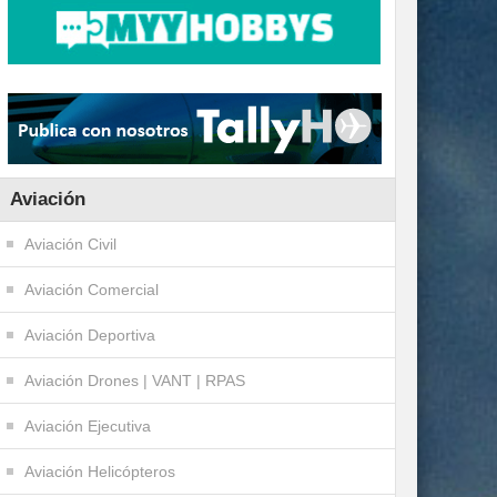
Aviación
Aviación Civil
Aviación Comercial
Aviación Deportiva
Aviación Drones | VANT | RPAS
Aviación Ejecutiva
Aviación Helicópteros